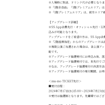
※入場時に別途、ドリンク代が必要となりま
※「1階全自由」「1階プレミアムエリア」
※「1階プレミアムエリア」は、前方エリア
【アップグレード詳細】
※SS App会員先行・オフィシャル先行・
込みが可能となります。
アップグレードをご希望の方は、SS App
※「2階座席指定」からのアップグレードは
※複数公演ご当選された場合は、各公演アッ
能です。
※アップグレード抽選受付にお申込み後、落
※アップグレード抽選受付では、本先行でご
※なお、アップグレード抽選受付の決済方法
※アップグレード抽選受付の受付期間、お申
＜mu-mo TICKET先行＞
■受付日程：
2024年7月17日(水)15:00～2024年7月23日(
※受付は抽選制となります。先着順ではござ