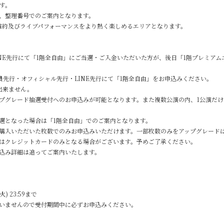
す。
は、整理番号でのご案内となります。
確約及びライブパフォーマンスをより熱く楽しめるエリアとなります。
LINE先行にて「1階全自由」にご当選・ご入金いただいた方が、後日「1階プレミア
会員先行・オフィシャル先行・LINE先行にて「1階全自由」をお申込みください。
出来ません。
プグレード抽選受付へのお申込みが可能となります。また複数公演の内、1公演だ
選となった場合は「1階全自由」でのご案内となります。
購入いただいた枚数でのみお申込みいただけます。一部枚数のみをアップグレード
はクレジットカードのみとなる場合がございます。予めご了承ください。
込み詳細は追ってご案内いたします。
火) 23:59まで
いませんので受付期間中に必ずお申込みください。