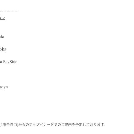
＝＝＝＝＝
t->
eda
oka
 BaySide
goya
込）※[1階全自由]からのアップグレードでのご案内を予定しております。