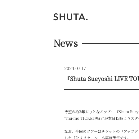
News
2024.07.17
『Shuta Sueyoshi LIVE 
待望の約3年ぶりとなるツアー『Shuta Sueyoshi 
”mu-mo TICKET先行”が本日15時よりス
なお、今回のツアーはチケットの「アップグ
した「公式リセール」も実施予定です。