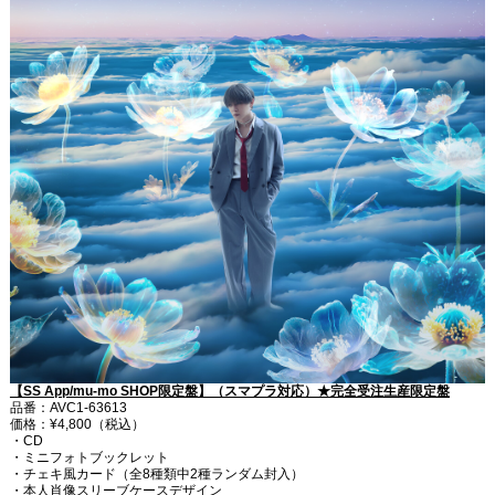
【SS App/mu-mo SHOP限定盤】（スマプラ対応）★完全受注生産限定盤
品番：AVC1-63613
価格：¥4,800（税込）
・CD
・ミニフォトブックレット
・チェキ風カード（全8種類中2種ランダム封入）
・本人肖像スリーブケースデザイン