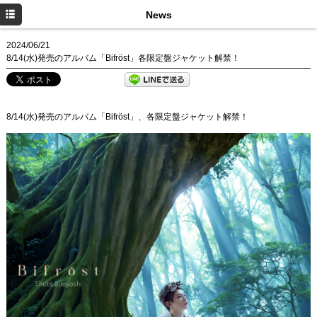
TOP
News
Profile
2024/06/21
8/14(水)発売のアルバム「Bifröst」各限定盤ジャケット解禁！
News
Live
8/14(水)発売のアルバム「Bifröst」、各限定盤ジャケット解禁！
Disc
Movie
Goods
Twitter
Instagram
Twitter Staff
Instagram Staff