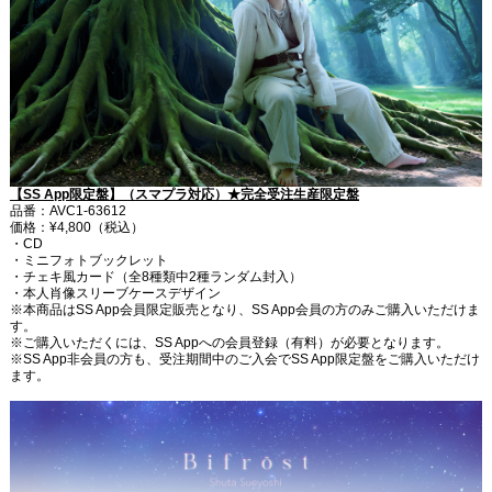
【SS App限定盤】（スマプラ対応）★完全受注生産限定盤
品番：AVC1-63612
価格：¥4,800（税込）
・CD
・ミニフォトブックレット
・チェキ風カード（全8種類中2種ランダム封入）
・本人肖像スリーブケースデザイン
※本商品はSS App会員限定販売となり、SS App会員の方のみご購入いただけま
す。
※ご購入いただくには、SS Appへの会員登録（有料）が必要となります。
※SS App非会員の方も、受注期間中のご入会でSS App限定盤をご購入いただけ
ます。