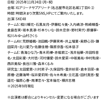
日程：2025年11月24日（月・祝）
会場：IGアリーナサブアリーナ（名古屋市北区名城1丁目4-1）
時間：時間決まり次第SNS,HPにてご案内いたします。
出演：SKE48
チームS：相川暖花・石黒友月・伊藤虹々美・入内嶋涼・熊崎晴香・
倉島杏実・坂本真凛・杉本りいな・鈴木恋奈・野村実代・原優寧・
松川みゆ・山村さくら
チームKⅡ：荒野姫楓・池田楓・伊藤実希・井上瑠夏・奥野心羽・鎌
田菜月・北川愛乃・佐藤佳穂・篠原京香・松本慈子
チームE：青海ひな乃・青木莉樺・赤堀君江・浅井裕華・井田玲音
名・太田彩夏・大村杏・河村優愛・鈴木愛菜・中坂美祐・仲村和泉・
西井美桜・長谷川雅・森本くるみ
研究生：太田愛恵・川村昇子・久保田怜・雲井紗菜・倉本羽菜・桒
原椿・近藤海琴・桜井愛莉咲・佐々木希美・立花菖・田村真悠・聖
遥花・福原心春・南澤恋々・宮本倫花・横井志穂
※2025年9月現在
※出演者は都合によりキャンセル・変更になる場合がございます