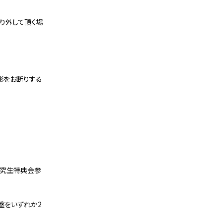
り外して頂く場
影をお断りする
3期研究生特典会参
」初回盤をいずれか2