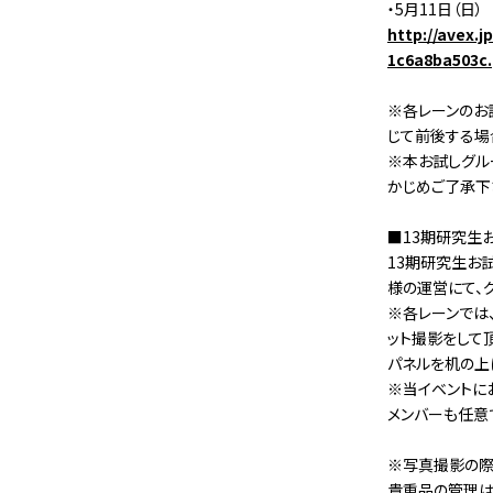
・5月11日（日）
http://avex.
1c6a8ba503c.
※各レーンのお
じて前後する場
※本お試しグル
かじめご了承下
■13期研究生
13期研究生お
様の運営にて、
※各レーンでは
ット撮影をして
パネルを机の上
※当イベントに
メンバーも任意
※写真撮影の際
貴重品の管理は