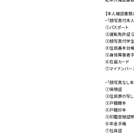
【本人確認書類
・「顔写真付本
①パスポート
②運転免許証（
③顔写真付学生
④住民基本台帳
⑤身体障害者
⑥在留カード
⑦マイナンバー
・「顔写真なし
①保険証
②住民票の写し
③戸籍謄本
④戸籍抄本
⑤印鑑登録証
⑥年金手帳
⑦社員証