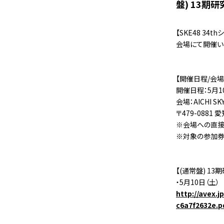
盤) 13期
【SKE48 34
会場にて開催い
【開催日程/会場
開催日程：5月10
会場：AICHI S
〒479-088
※会場への直接
※対象の参加券
【(通常盤) 1
・5月10日（土）
http://avex.
c6a7f2632e.p