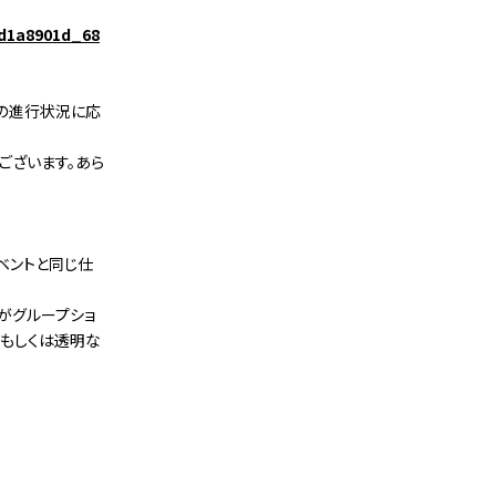
4d1a8901d_68
会の進行状況に応
ございます。あら
ベントと同じ仕
がグループショ
トもしくは透明な