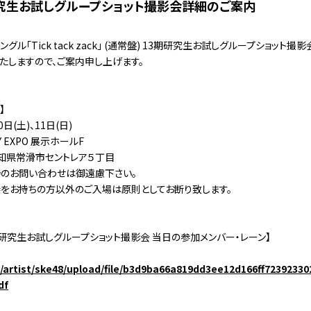
研究生お試しグループショット撮影会詳細のご案内
thシングル「Tick tack zack｣ (通常盤) 13期研究生お試しグループショット
たしますので、ご案内申し上げます。
】
日(土)、11日(日)
KY EXPO 展示ホールF
1 愛知県常滑市セントレア５丁目
のお問い合わせは御遠慮下さい。
をお持ちの方以外のご入場は原則としてお断り致します。
3期研究生お試しグループショット撮影会 当日の参加メンバー・レーン】
jp/artist/ske48/upload/file/b3d9ba66a819dd3ee12d166ff7239233
df