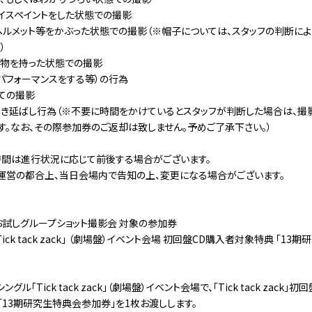
イスペイントをした状態での撮影
ヘルメット等をかぶった状態での撮影（※帽子については、スタッフの判断によ
）
物を持った状態での撮影
パフォーマンスをする等）の行為
ての撮影
き延ばし行為（※不要に時間をかけているとスタッフが判断した場合は、撮
す。なお、その際参加券のご返却は致しません。予めご了承下さい。）
間は進行状況に応じて前後する場合がございます。
運営の都合上、当日会場内で告知の上、変更になる場合がございます。
お試しグループショット撮影会 対象の参加券
Tick tack zack｣ （劇場盤）イベント会場 初回盤CD購入者対象特典 「1
hシングル「Tick tack zack｣（劇場盤）イベント会場で、「Tick tack zack
「13期研究生特典会参加券」を1枚お渡しします。