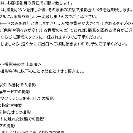
は､お客様各自の責任でお願い致します｡
は､撮影ボタンを押した後､そのままの状態で撮影会カメラを返却致します｡
ブルによる撮り直しは一切致しませんのでご了承下さい｡
モードのみを原則と致します。但し、人物や背景が大きく加工されるタイプのア
の（色彩や明るさが変化する程度のもの）であれば、撮影を認める場合がござい
ならびに運営スタッフに一任されますのでご了承ください。
しましたら､速やかにお出口へご移動頂きますので､予めご了承ください｡
ット撮影会の禁止事項＞
ト撮影会時に以下のことは禁止とさせて頂きます。
以外の機材での撮影
写モードでの撮影
やフラッシュを使用しての撮影
の指定や強要
を持たせての撮影
トに触れた状態での撮影
プの撮影
、もしくはわかりづらい状態での撮影