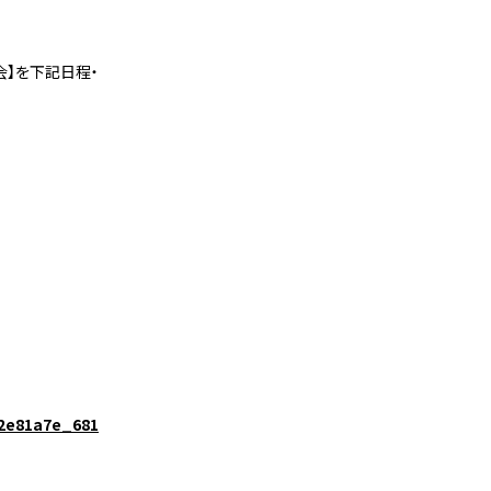
撮影会】を下記日程・
02e81a7e_681