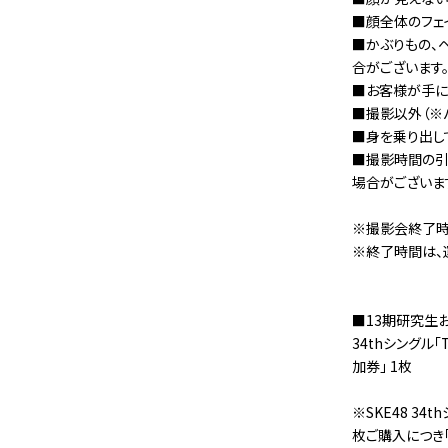
■顔全体のフェ
■かぶりもの、
合がございます。
■お客様が手に
■撮影以外（※
■身を乗り出し
■撮影時間の引
場合がございま
※撮影会終了時
※終了時間は、
■13期研究生
34thシングル「
加券」 1枚
※SKE48 34t
枚ご購入につき