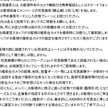
写真撮影とは、お客様所有のカメラ機能付き携帯電話もしくはスマートフォン
、お客様自身とメンバーとの写真撮影（静止画）１回（１枚）を指します。
は予め撮影モードにした状態でレーンにお並びください。
内は走ると危険です。歩いてのご移動をお願いします。
為、列にお並びの際は前の方との距離を保ってお並びください。
会場運営スタッフがお客様の撮影会カメラを撮影時にお借りして撮影致しま
ッフがお客様の撮影会カメラの設定を操作させていただく場合がございます
客様の間に設置されている飛沫防止シートには手を触れないでください。
原則として撮り直しは致しません｡
た写真画像が明らかにグループショット写真画像であると認識されない場合に
判断は､会場運営スタッフに一任されますのでご容赦願います｡
の撮影会カメラの故障､紛失､容量オーバー等による写真画像データ保存トラ
に起因する理由で撮影が出来なくなった場合でも､振替写真撮影等の対応は
撮影会カメラをご持参頂けなかった場合も同様です｡
日ともに、メンバー,お客様共に椅子に座った状態での撮影（着席形式）となり
ーズなどは､主催者が指定する形のみとさせて頂きます｡お客様からのご希
すのでご了承ください｡(撮影ポーズは､基本的に､AKB48の大写真会に準じ
びに運営スタッフの判断でお断りする場合もございますのでご了承下さい｡)