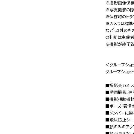
※撮影画像保存
※写真撮影の際
※保存時のトラ
※カメラは標準
など）以外のも
の判断は主催者
※撮影が終了致
＜グループショ
グループショッ
■撮影会カメラ
■動画撮影、連
■撮影補助機材
■ポーズ・表情
■メンバーに物
■飛沫防止シー
■顔のみのアッ
■顔が見えない