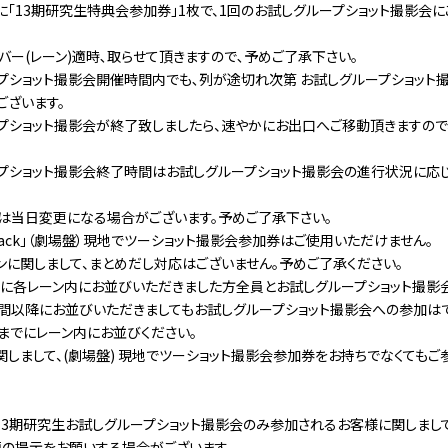
に「13期研究生特典会参加券」1枚で、1回のお試しグループショット撮影会
バー(レーン)適時､取らせて頂きますので､予めご了承下さい。
プショット撮影会開催時間内でも､列が途切れ次第 お試しグループショット
ございます。
プショット撮影会が終了致しましたら、速やかにお出口へご移動頂きますので
プショット撮影会終了時間はお試しグループショット撮影会の進行状況に応
。
は当日変更になる場合がございます。予めご了承下さい。
ack zack」（劇場盤）現地でツーショット撮影会参加券はご使用いただけません。
ンに関しまして、まとめだし対応はございません。予めご了承ください。
に各レーン内にお並びいただきました方全員とお試しグループショット撮影会
間以降にお並びいただきましてもお試しグループショット撮影会への参加はで
までにレーン内にお並びください。
関しまして、(劇場盤) 現地でツーショット撮影会参加券をお持ちでなくても
) 13期研究生お試しグループショット撮影会のみ参加されるお客様に関しま
の提示をお願いする場合がございます。