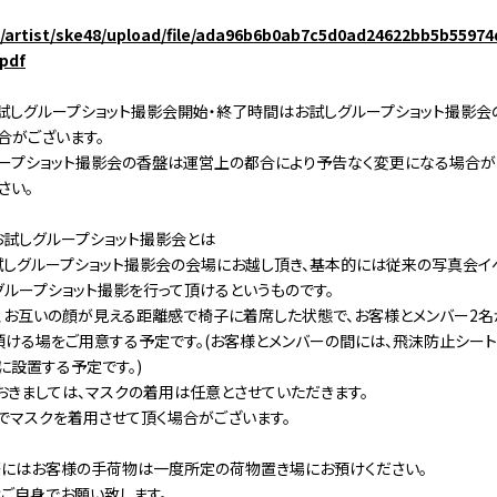
jp/artist/ske48/upload/file/ada96b6b0ab7c5d0ad24622bb5b5597
pdf
試しグループショット撮影会開始・終了時間はお試しグループショット撮影
合がございます。
ープショット撮影会の香盤は運営上の都合により予告なく変更になる場合が
さい。
お試しグループショット撮影会とは
試しグループショット撮影会の会場にお越し頂き、基本的には従来の写真会イ
グループショット撮影を行って頂けるというものです。
、お互いの顔が見える距離感で椅子に着席した状態で、お客様とメンバー2名
頂ける場をご用意する予定です。(お客様とメンバーの間には、飛沫防止シー
に設置する予定です。)
おきましては、マスクの着用は任意とさせていただきます。
でマスクを着用させて頂く場合がございます。
にはお客様の手荷物は一度所定の荷物置き場にお預けください。
ご自身でお願い致します。