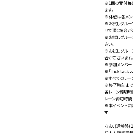
※1回の受付毎
ます。
※休憩は各メン
※お試しグルー
せて頂く場合が
※お試しグルー
さい。
※お試しグルー
合がございます
※参加メンバー
※「Tick t
※すべてのレー
※終了時刻まで
各レーン締切時
レーン締切時間
※本イベントに
す。
なお、(通常盤
記本人確認書類