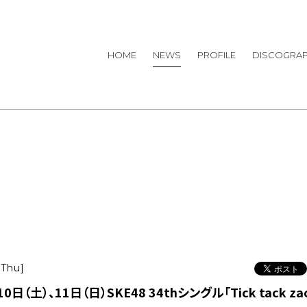
HOME
NEWS
PROFILE
DISCOGRA
[Thu]
0日（土）、11日（日）SKE48 34thシングル「Tick tack za