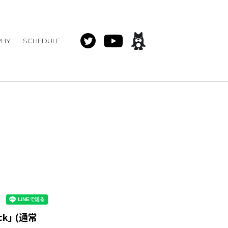
PHY
SCHEDULE
ck｣ (通常