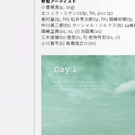
参加アーティスト
小曽根真(p, org)
エリック・ミヤシロ(tp, flh, picc tp)
奥村晶(tp, flh) 松井秀太郎(tp, flh) 岡崎好朗(tp, f
中川英二郎(tb) マーシャル・ジルクス(tb) 山城純子
岡崎正典(as, ss, cl) 池田篤(as)
三木俊雄(ts) 陸悠(ts, fl) 岩持芳宏(bs, cl)
小川晋平(b) 高橋信之介(ds)