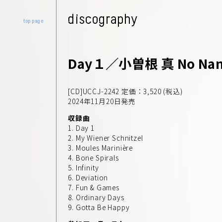
discography
top page
Day１／小曽根 真 No Nam
[CD]UCCJ-2242 定価：3,520 (税込)
2024年11月20日発売
収録曲
1. Day 1
2. My Wiener Schnitzel
3. Moules Marinière
4. Bone Spirals
5. Infinity
6. Deviation
7. Fun & Games
8. Ordinary Days
9. Gotta Be Happy