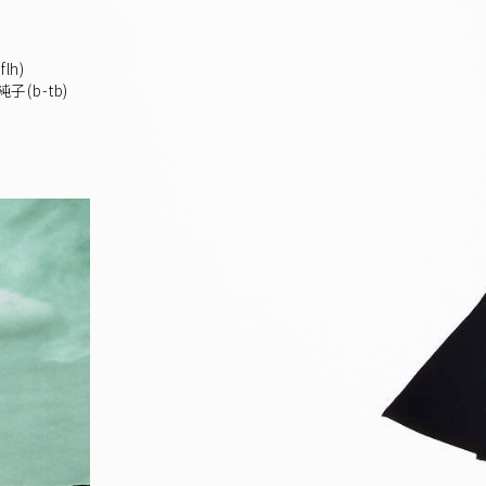
lh)
(b-tb)