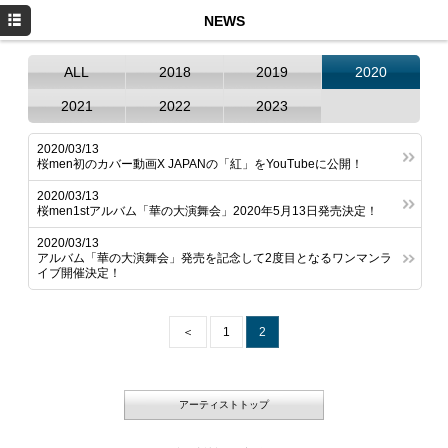
HOME
NEWS
NEWS
ALL
2018
2019
2020
PROFILE
2021
2022
2023
SCHEDULE
2020/03/13
桜men初のカバー動画X JAPANの「紅」をYouTubeに公開！
DISCOGRAPHY
2020/03/13
桜men1stアルバム「華の大演舞会」2020年5月13日発売決定！
お仕事のご依頼
2020/03/13
YouTube
アルバム「華の大演舞会」発売を記念して2度目となるワンマンラ
イブ開催決定！
Instagram
＜
1
2
アーティストトップ