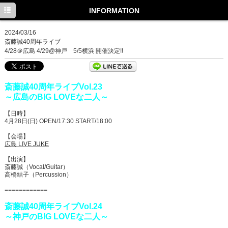
TOP
INFORMATION
INFORMATION
2024/03/16
斎藤誠40周年ライブ
MEDIA
4/28＠広島 4/29@神戸 5/5横浜 開催決定!!
LIVE
斎藤誠40周年ライブVol.23
PROFILE
～広島のBIG LOVEな二人～
DISCOGRAPHY
【日時】
4月28日(日) OPEN/17:30 START/18:00
Facebook
【会場】
広島 LIVE JUKE
Twitter
【出演】
斎藤誠（Vocal/Guitar）
高橋結子（Percussion）
============
斎藤誠40周年ライブVol.24
～神戸のBIG LOVEな二人～