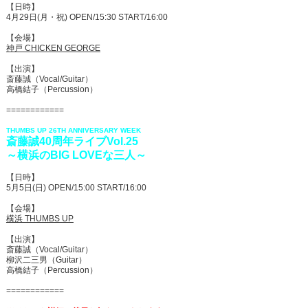
【日時】
4月29日(月・祝) OPEN/15:30 START/16:00
【会場】
神戸 CHICKEN GEORGE
【出演】
斎藤誠（Vocal/Guitar）
高橋結子（Percussion）
============
THUMBS UP 26TH ANNIVERSARY WEEK
斎藤誠40周年ライブVol.25
～横浜のBIG LOVEな三人～
【日時】
5月5日(日) OPEN/15:00 START/16:00
【会場】
横浜 THUMBS UP
【出演】
斎藤誠（Vocal/Guitar）
柳沢二三男（Guitar）
高橋結子（Percussion）
============