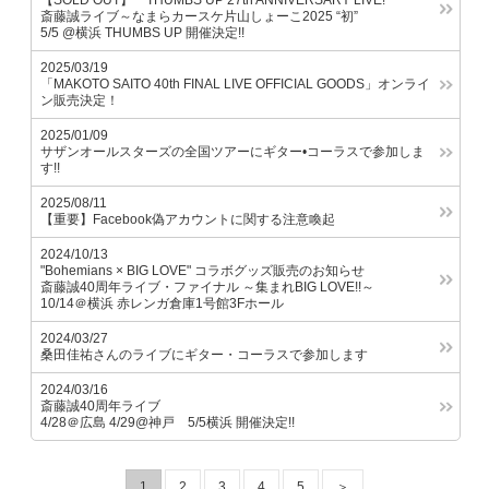
【SOLD OUT】 THUMBS UP 27th ANNIVERSARY LIVE!
斎藤誠ライブ～なまらカースケ片山しょーこ2025 “初”
5/5 @横浜 THUMBS UP 開催決定!!
2025/03/19
「MAKOTO SAITO 40th FINAL LIVE OFFICIAL GOODS」オンライ
ン販売決定！
2025/01/09
サザンオールスターズの全国ツアーにギター•コーラスで参加しま
す!!
2025/08/11
【重要】Facebook偽アカウントに関する注意喚起
2024/10/13
"Bohemians × BIG LOVE" コラボグッズ販売のお知らせ
斎藤誠40周年ライブ・ファイナル ～集まれBIG LOVE!!～
10/14＠横浜 赤レンガ倉庫1号館3Fホール
2024/03/27
桑田佳祐さんのライブにギター・コーラスで参加します
2024/03/16
斎藤誠40周年ライブ
4/28＠広島 4/29@神戸 5/5横浜 開催決定!!
1
2
3
4
5
＞