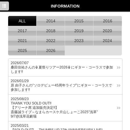
TOP
INFORMATION
INFORMATION
ALL
2014
2015
2016
MEDIA
2017
2018
2019
2020
LIVE
2021
2022
2023
2024
2025
2026
PROFILE
DISCOGRAPHY
2026/07/07
桑田佳祐さんの🏮夏祭りツアー2026🏮にギター・コーラスで参加
します!!
Facebook
2026/01/29
Twitter
原 由子さんの”ソロデビュー45周年ライブ”にギター・コーラスで
参加します!!
2025/08/23
THANK YOU SOLD OUT!!
【アリーナ席 追加販売決定!!】
斎藤誠ライブ～なまらカースケ片山しょーこ2025”浅草”
9/7@浅草花劇場
2025/03/21