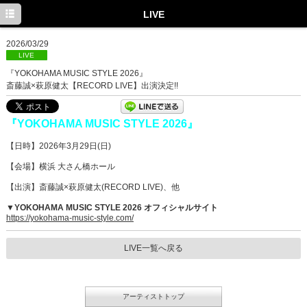
TOP
LIVE
INFORMATION
2026/03/29
LIVE
MEDIA
『YOKOHAMA MUSIC STYLE 2026』
斎藤誠×萩原健太【RECORD LIVE】出演決定!!
LIVE
PROFILE
『YOKOHAMA MUSIC STYLE 2026』
DISCOGRAPHY
【日時】2026年3月29日(日)
【会場】横浜 大さん橋ホール
Facebook
【出演】斎藤誠×萩原健太(RECORD LIVE)、他
Twitter
▼YOKOHAMA MUSIC STYLE 2026 オフィシャルサイト
https://yokohama-music-style.com/
LIVE一覧へ戻る
アーティストトップ