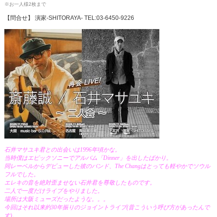
※お一人様2枚まで
【問合せ】 演家-SHITORAYA- TEL:03-6450-9226
石井マサユキ君との出会いは1996年頃かな。
当時僕はエピックソニーでアルバム「Dinner」を出したばかり。
同レーベルからデビューした彼のバンド、The Changはとっても軽やかでソウル
フルでした。
エレキの音を絶対歪ませない石井君を尊敬したものです。
二人で一度だけライブをやりました。
場所は大阪ミューズだったような。。。
今回はそれ以来約30年振りのジョイントライブ(昔こういう呼び方があったんで
す)。