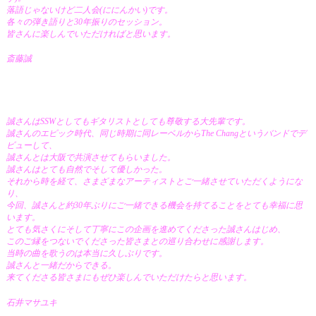
落語じゃないけど二人会(ににんかい)です。
各々の弾き語りと30年振りのセッション。
皆さんに楽しんでいただければと思います。
斎藤誠
誠さんはSSWとしてもギタリストとしても尊敬する大先輩です。
誠さんのエピック時代、同じ時期に同レーベルからThe Changというバンドでデ
ビューして、
誠さんとは大阪で共演させてもらいました。
誠さんはとても自然でそして優しかった。
それから時を経て、さまざまなアーティストとご一緒させていただくようにな
り、
今回、誠さんと約30年ぶりにご一緒できる機会を持てることをとても幸福に思
います。
とても気さくにそして丁寧にこの企画を進めてくださった誠さんはじめ、
このご縁をつないでくださった皆さまとの巡り合わせに感謝します。
当時の曲を歌うのは本当に久しぶりです。
誠さんと一緒だからできる。
来てくださる皆さまにもぜひ楽しんでいただけたらと思います。
石井マサユキ