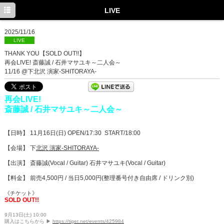
TOP
LIVE
INFORMATION
2025/11/16
LIVE
MEDIA
THANK YOU【SOLD OUT!!】
再会LIVE! 斎藤誠 / 石井マサユキ～二人会～
LIVE
11/16 @下北沢 演家-SHITORAYA-
PROFILE
再会LIVE!
DISCOGRAPHY
斎藤誠 / 石井マサユキ～二人会～
Facebook
【日時】 11月16日(日) OPEN/17:30 START/18:00
Twitter
【会場】 下
北沢 演家-SHITORAYA-
【出演】 斎藤誠(Vocal / Guitar) 石井マサユキ(Vocal / Guitar)
【料金】 前売4,500円 / 当日5,000円(整理番号付き自由席 / ドリンク別)
《チケット》
SOLD OUT!!
9月13日(土) 10:00
購入はこちらから
▶︎
https://tiget.net/events/425984