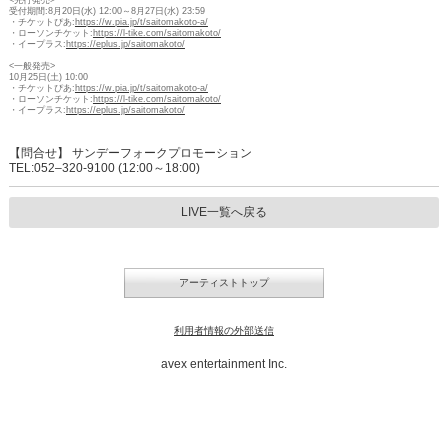
<先行発売>
受付期間:8月20日(水) 12:00～8月27日(水) 23:59
・チケットぴあ:
https://w.pia.jp/t/saitomakoto-a/
・ローソンチケット:
https://l-tike.com/saitomakoto/
・イープラス:
https://eplus.jp/saitomakoto/
<一般発売>
10月25日(土) 10:00
・チケットぴあ:
https://w.pia.jp/t/saitomakoto-a/
・ローソンチケット:
https://l-tike.com/saitomakoto/
・イープラス:
https://eplus.jp/saitomakoto/
【問合せ】 サンデーフォークプロモーション
TEL:052–320-9100 (12:00～18:00)
LIVE一覧へ戻る
アーティストトップ
利用者情報の外部送信
avex entertainment Inc.