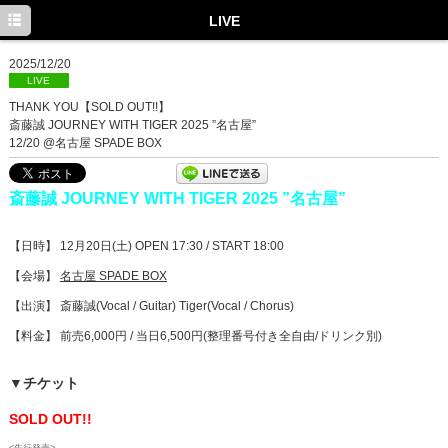
TOP
LIVE
INFORMATION
2025/12/20
LIVE
MEDIA
THANK YOU【SOLD OUT!!】
斎藤誠 JOURNEY WITH TIGER 2025 ”名古屋”
LIVE
12/20 @名古屋 SPADE BOX
PROFILE
斎藤誠 JOURNEY WITH TIGER 2025 ”名古屋”
DISCOGRAPHY
【日時】 12月20日(土) OPEN 17:30 / START 18:00
Facebook
【会場】
名古屋 SPADE BOX
Twitter
【出演】 斎藤誠(Vocal / Guitar) Tiger(Vocal / Chorus)
【料金】 前売6,000円 / 当日6,500円(整理番号付き全自由/ドリンク別)
▼チケット
SOLD OUT!!