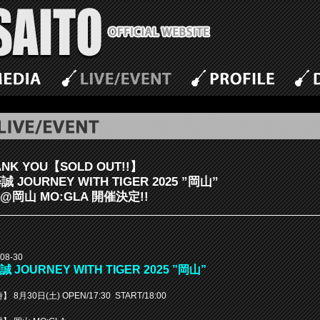
ANK YOU【SOLD OUT!!】
 JOURNEY WITH TIGER 2025 ”岡山”
30@岡山 MO:GLA 開催決定!!
08-30
 JOURNEY WITH TIGER 2025 ”岡山”
 8月30日(土) OPEN/17:30 START/18:00