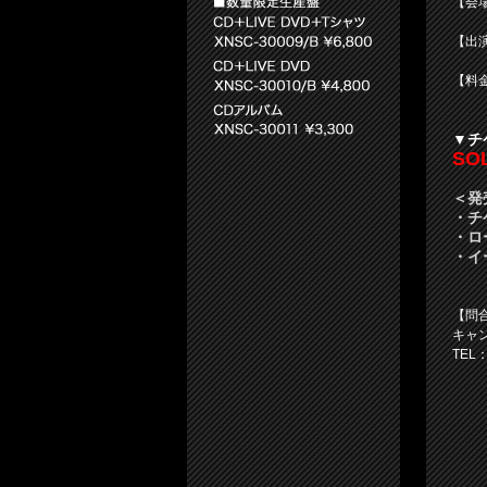
【会
【出演】
【料金
▼チ
SOL
＜発売
・チ
・ロ
・イ
【問
キャ
TEL：