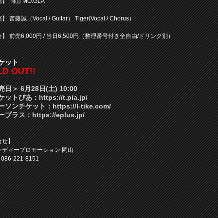
場】
岡山 MO:GLA
 斎藤誠（Vocal / Guitar） Tiger(Vocal / Chorus）
】 前売6,000円 / 当日6,500円（整理番号付き全自由/ドリンク別）
ケット
D OUT!!
日＞ 6月28日(土) 10:00
ケットぴあ：
https://t.pia.jp/
ーソンチケット：
https://l-tike.com/
ープラス：
https://eplus.jp/
合せ】
ンディープロモーション 岡山
086-221-8151