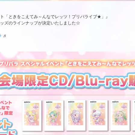
ント「ときをこえてみ～んなでレッツ！プリパライブ★」』
典＆グッズのラインナップが決定いたしました☆
ラ
♬