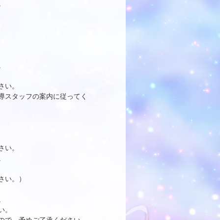
。
。
さい。
導スタッフの案内に従ってく
さい。
。
さい。）
。
い。