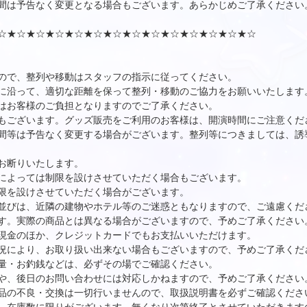
間は予告なく変更となる場合もございます。あらかじめご了承ください
☆★☆★☆★☆★☆★☆★☆★☆★☆★☆★☆★☆★☆★☆
ので、整列や移動はスタッフの指示に従ってください。
に沿って、適切な距離を保って整列・移動のご協力をお願いいたします
はお客様のご負担となりますのでご了承ください。
もございます。グッズ販売をご利用のお客様は、開演時間にご注意くだ
間等は予告なく変更する場合がございます。整列等につきましては、誘
お断りいたします。
によっては制限を設けさせていただく場合もございます。
限を設けさせていただく場合がございます。
並びは、近隣の建物やホテル等のご迷惑ともなりますので、ご遠慮くだ
す。実際の商品とは異なる場合がございますので、予めご了承ください
現金のほか、クレジットカードでもお支払いいただけます。
況により、お取り扱い出来ない場合もございますので、予めご了承くだ
量・お釣銭などは、必ずその場でご確認ください。
や、後日のお問い合わせには対応しかねますので、予めご了承ください
品の不良・交換は一切行いませんので、取扱説明書を必ずご確認くださ