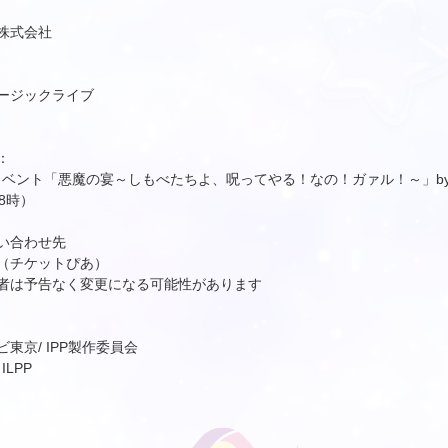
株式会社
ージックライブ
：
シャルイベント「悪魔の宴～しもべたちよ、呪ってやる！なの！ガァル！～」b
18時）
い合わせ先
（チケットぴあ）
者は予告なく変更になる可能性があります
/ テレビ東京/ IPP製作委員会
ILPP