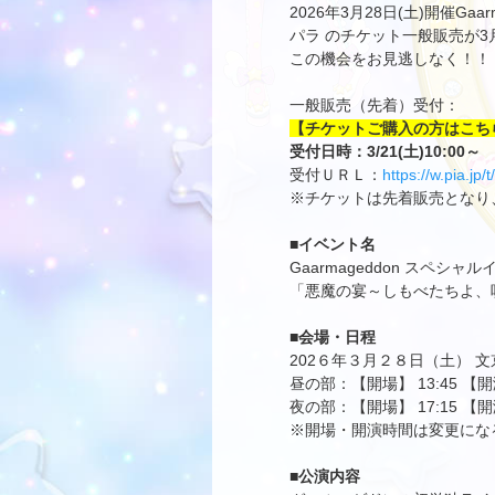
2026年3月28日(土)開催
パラ のチケット一般販売が3月
この機会をお見逃しなく！！
一般販売（先着）受付：
【チケットご購入の方はこち
受付日時：3/21(土)10:00～
受付ＵＲＬ：
https://w.pia.jp
※チケットは先着販売となり
■イベント名
Gaarmageddon スペシャ
「悪魔の宴～しもべたちよ、
■会場・日程
202６年３月２８日（土） 
昼の部：【開場】 13:45 【開演
夜の部：【開場】 17:15 【開演
※開場・開演時間は変更にな
■公演内容