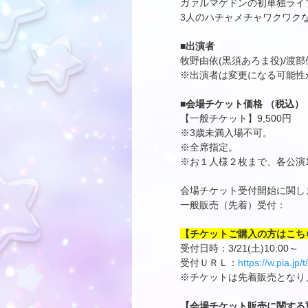
ガァルマゲドンの初単独ライ
3人のハチャメチャワクワク
■出演者
牧野由依(黒須あろま役)/渡部
※出演者は変更になる可能性
■会場チケット価格 （税込）
【一般チケット】9,500円
※3歳未満入場不可。
※全席指定。
※お１人様２枚まで、各公演
会場チケット受付開始に関し
一般販売（先着）受付：
【チケットご購入の方はこち
受付日時：3/21(土)10:00～
受付ＵＲＬ：
https://w.pia.jp
※チケットは先着販売となり
【会場チケット販売に関する