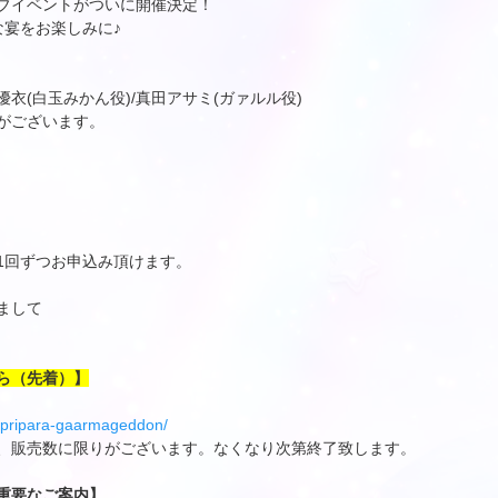
ブイベントがついに開催決定！
な宴をお楽しみに♪
優衣(白玉みかん役)/真田アサミ(ガァルル役)
がございます。
1回ずつお申込み頂けます。
まして
ら（先着）】
/t/pripara-gaarmageddon/
、販売数に限りがございます。なくなり次第終了致します。
重要なご案内】