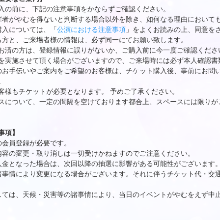
入の前に、下記の注意事項をかならずご確認ください。
催者がやむを得ないと判断する場合以外を除き、如何なる理由において
購入については、「
公演における注意事項
」をよくお読みの上、同意を
る方と、ご来場者様の情報は、必ず同一にてお願い致します。
お済の方は、登録情報に誤りがないか、ご購入前に今一度ご確認くださ
を実施させて頂く場合がございますので、ご来場時には必ず本人確認書
のお手伝いやご案内をご希望のお客様は、チケット購入後、事前にお問
。
客様もチケットが必要となります。 予めご了承ください。
スについて、一定の間隔を空けております都合上、スペースには限りが
事項】
の会員登録が必要です。
内容の変更・取り消しは一切受けかねますのでご注意ください。
入金となった場合は、次回以降の抽選に影響がある可能性がございます
諸事情により変更になる場合がございます。それに伴うチケット代・交
しては、天候・災害等の諸事情により、当日のイベントがやむをえず中