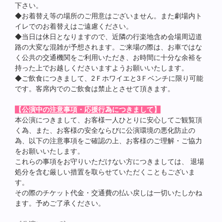
下さい。
◆お着替え等の場所のご用意はございません。また劇場内ト
イレでのお着替えはご遠慮ください。
◆当日は休日となりますので、近隣の行楽地含め会場周辺道
路の大変な混雑が予想されます。ご来場の際は、お車ではな
く公共の交通機関をご利用いただき、お時間に十分な余裕を
持った上でお越しくださいますようお願いいたします。
◆ご飲食につきまして、2Ｆホワイエと3Ｆベンチに限り可能
です。客席内でのご飲食は禁止とさせて頂きます。
【公演中の注意事項・応援行為につきまして】
本公演につきまして、お客様一人ひとりに安心してご観覧頂
く為、また、お客様の安全ならびに公演環境の悪化防止の
為、以下の注意事項をご確認の上、お客様のご理解・ご協力
をお願いいたします。
これらの事項をお守りいただけない方につきましては、 退場
処分を含む厳しい措置を取らせていただくこともございま
す。
その際のチケット代金・交通費の払い戻しは一切いたしかね
ます。予めご了承ください。