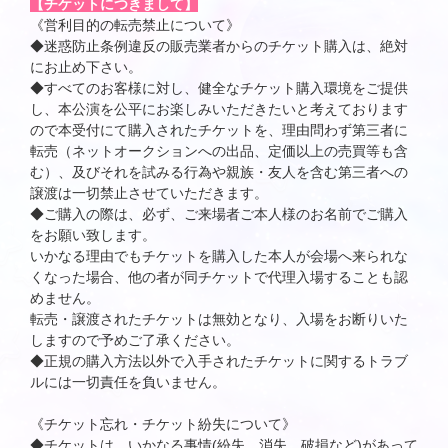
【チケットにつきまして】
《営利目的の転売禁止について》
◆迷惑防止条例違反の販売業者からのチケット購入は、絶対
にお止め下さい。
◆すべてのお客様に対し、健全なチケット購入環境をご提供
し、本公演を公平にお楽しみいただきたいと考えております
ので本受付にて購入されたチケットを、理由問わず第三者に
転売（ネットオークションへの出品、定価以上の売買等も含
む）、及びそれを試みる行為や親族・友人を含む第三者への
譲渡は一切禁止させていただきます。
◆ご購入の際は、必ず、ご来場者ご本人様のお名前でご購入
をお願い致します。
いかなる理由でもチケットを購入した本人が会場へ来られな
くなった場合、他の者が同チケットで代理入場することも認
めません。
転売・譲渡されたチケットは無効となり、入場をお断りいた
しますので予めご了承ください。
◆正規の購入方法以外で入手されたチケットに関するトラブ
ルには一切責任を負いません。
《チケット忘れ・チケット紛失について》
◆チケットは、いかなる事情(紛失、消失、破損など)があって