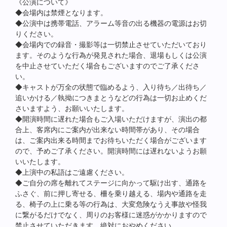
《公演について》
◆会場内は禁煙となります。
◆公演中は携帯電話、アラーム等音の出る機器の電源はお切
りください。
◆会場内での録音・撮影等は一切禁止させていただいており
ます。そのような行為が発見された場合、退場もしくは公演
を中止させていただく場合もございますのでご了承くださ
い。
◆キャストが万全の状態で臨めるよう、入り待ち／出待ち／
追いかける／執拗につきまとうなどの行為は一切お止めくだ
さいますよう、お願いいたします。
◆開演時間に遅れた場合もご入場いただけますが、演出の都
合上、客席内にご案内が出来ない時間帯があり、その場合
は、ご案内出来る時間までお待ちいただく場合がございます
ので、予めご了承ください。開演時間には遅れないようお願
いいたします。
◆上演中の私語はご遠慮ください。
◆ご自分の席を離れてステージに向かって駆け出す、通路を
ふさぐ、前に押し寄せる、柵を乗り越える、場内や通路を走
る、椅子の上に乗る等の行為は、大変危険なうえ事故や怪我
に繋がるだけでなく、周りのお客様に迷惑がかかりますので
禁止させていただきます。絶対におやめください。