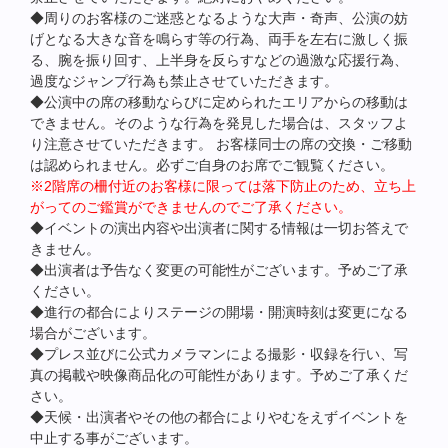
◆周りのお客様のご迷惑となるような大声・奇声、公演の妨
げとなる大きな音を鳴らす等の行為、両手を左右に激しく振
る、腕を振り回す、上半身を反らすなどの過激な応援行為、
過度なジャンプ行為も禁止させていただきます。
◆公演中の席の移動ならびに定められたエリアからの移動は
できません。そのような行為を発見した場合は、スタッフよ
り注意させていただきます。 お客様同士の席の交換・ご移動
は認められません。必ずご自身のお席でご観覧ください。
※2階席の柵付近のお客様に限っては落下防止のため、立ち上
がってのご鑑賞ができませんのでご了承ください。
◆イベントの演出内容や出演者に関する情報は一切お答えで
きません。
◆出演者は予告なく変更の可能性がございます。予めご了承
ください。
◆進行の都合によりステージの開場・開演時刻は変更になる
場合がございます。
◆プレス並びに公式カメラマンによる撮影・収録を行い、写
真の掲載や映像商品化の可能性があります。予めご了承くだ
さい。
◆天候・出演者やその他の都合によりやむをえずイベントを
中止する事がございます。