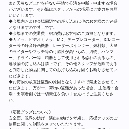
また天災など止むを得ない事情で公演を中断・中止する場合
がございます。その際はスタッフからの指示にご協力をお願
いいたします。
◆会場内および会場周辺での座り込みは他のお客様のご迷惑
となりますので禁止です。
◆会場までの交通費・宿泊費はお客様のご負担となります。
◆カメラ、ビデオカメラ、MD、テープレコーダー、ICレコー
ダー等の録音録画機器、レーザーポインター、燃料類、大量
のライターやマッチ等の可燃性が高いもの、刃物、ハンマ
ー、ドライバー等、凶器として使用される恐れのあるもの、
危険物の持ち込みは禁止です。その他スタッフが危険である
と判断した物品に関してのお持ち込みは固くお断りさせてい
ただきます。
◆お荷物の放置は盗難の原因となりますので禁止とさせてい
ただきます。万が一、荷物の盗難があった場合、 主催者・会
場・出演者側では一切責任を負いませんのでご注意くださ
い。
《応援グッズについて》
安全面、視界の妨げ・演出の妨げを考慮し、応援グッズのご
使用に関して制限をさせていただきます。