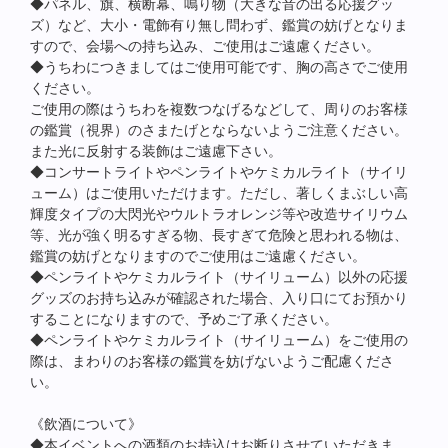
◆パネル、旗、横断幕、鳴り物（大きな音の出る応援グッ
ズ）など、大小・電飾有り無し問わず、鑑賞の妨げとなりま
すので、会場への持ち込み、ご使用はご遠慮ください。
◆うちわにつきましてはご使用可能です、胸の高さでご使用
ください。
ご使用の際はうちわを複数つなげるなどして、周りのお客様
の鑑賞（視界）のさまたげとならないようご注意ください。
また光に反射する装飾はご遠慮下さい。
◆コンサートライトやペンライトやケミカルライト（サイリ
ューム）はご使用いただけます。ただし、著しくまぶしい高
輝度タイプの大閃光やウルトラオレンジ等や改造サイリウム
等、光が強く明るすぎる物、長すぎて危険と思われる物は、
鑑賞の妨げとなりますのでご使用はご遠慮ください。
◆ペンライトやケミカルライト（サイリューム）以外の応援
グッズのお持ち込みが確認された場合、入り口にてお預かり
することになりますので、予めご了承ください。
◆ペンライトやケミカルライト（サイリューム）をご使用の
際は、まわりのお客様の鑑賞を妨げないようご配慮くださ
い。
《飲酒について》
◆本イベントへの酒類のお持込はお断りさせていただきま