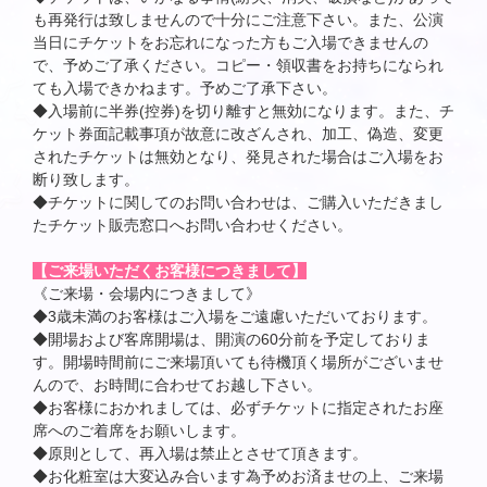
も再発行は致しませんので十分にご注意下さい。また、公演
当日にチケットをお忘れになった方もご入場できませんの
で、予めご了承ください。コピー・領収書をお持ちになられ
ても入場できかねます。予めご了承下さい。
◆入場前に半券(控券)を切り離すと無効になります。また、チ
ケット券面記載事項が故意に改ざんされ、加工、偽造、変更
されたチケットは無効となり、発見された場合はご入場をお
断り致します。
◆チケットに関してのお問い合わせは、ご購入いただきまし
たチケット販売窓口へお問い合わせください。
【ご来場いただくお客様につきまして】
《ご来場・会場内につきまして》
◆3歳未満のお客様はご入場をご遠慮いただいております。
◆開場および客席開場は、開演の60分前を予定しておりま
す。開場時間前にご来場頂いても待機頂く場所がございませ
んので、お時間に合わせてお越し下さい。
◆お客様におかれましては、必ずチケットに指定されたお座
席へのご着席をお願いします。
◆原則として、再入場は禁止とさせて頂きます。
◆お化粧室は大変込み合います為予めお済ませの上、ご来場