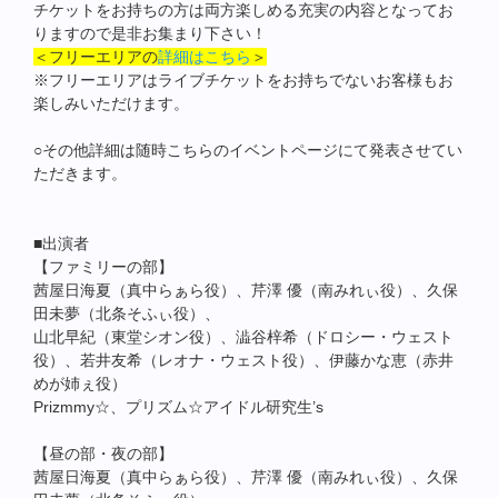
チケットをお持ちの方は両方楽しめる充実の内容となってお
りますので是非お集まり下さい！
＜フリーエリアの
詳細はこちら
＞
※フリーエリアはライブチケットをお持ちでないお客様もお
楽しみいただけます。
○その他詳細は随時こちらのイベントページにて発表させてい
ただきます。
■出演者
【ファミリーの部】
茜屋日海夏（真中らぁら役）、芹澤 優（南みれぃ役）、久保
田未夢（北条そふぃ役）、
山北早紀（東堂シオン役）、澁谷梓希（ドロシー・ウェスト
役）、若井友希（レオナ・ウェスト役）、伊藤かな恵（赤井
めが姉ぇ役）
Prizmmy☆、プリズム☆アイドル研究生’s
【昼の部・夜の部】
茜屋日海夏（真中らぁら役）、芹澤 優（南みれぃ役）、久保