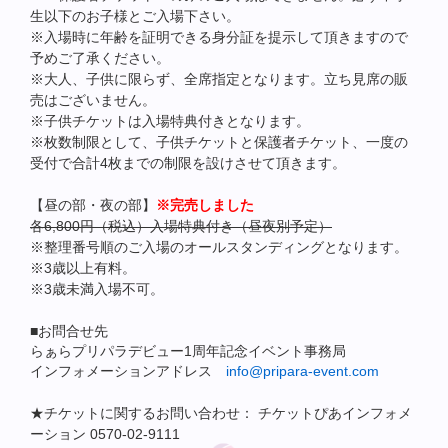
生以下のお子様とご入場下さい。
※入場時に年齢を証明できる身分証を提示して頂きますので
予めご了承ください。
※大人、子供に限らず、全席指定となります。立ち見席の販
売はございません。
※子供チケットは入場特典付きとなります。
※枚数制限として、子供チケットと保護者チケット、一度の
受付で合計4枚までの制限を設けさせて頂きます。
【昼の部・夜の部】
※完売しました
各6,800円（税込）入場特典付き（昼夜別予定）
※整理番号順のご入場のオールスタンディングとなります。
※3歳以上有料。
※3歳未満入場不可。
■お問合せ先
らぁらプリパラデビュー1周年記念イベント事務局
インフォメーションアドレス
info@pripara-event.com
★チケットに関するお問い合わせ： チケットぴあインフォメ
ーション 0570-02-9111