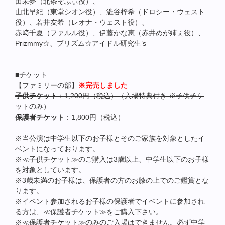
田未夢（北条そふぃ役）、
山北早紀（東堂シオン役）、澁谷梓希（ドロシー・ウェスト
役）、若井友希（レオナ・ウェスト役）、
赤﨑千夏（ファルル役）、伊藤かな恵（赤井めが姉ぇ役）、
Prizmmy☆、プリズム☆アイドル研究生’s
■チケット
【ファミリーの部】
※完売しました
子供チケット
：1,200円（税込）（入場特典付き ※子供チケ
ットのみ）
保護者チケット
：1,800円（税込）
※当公演は中学生以下のお子様とそのご家族を対象としたイ
ベントになっております。
※≪子供チケット≫のご購入は3歳以上、中学生以下のお子様
を対象としています。
※3歳未満のお子様は、保護者の方のお膝の上でのご鑑賞とな
ります。
※イベント参加されるお子様の保護者でイベントに参加され
る方は、≪保護者チケット≫をご購入下さい。
※≪保護者チケット≫のみのご入場はできません。必ず中学