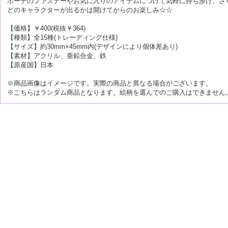
ポーチのファスナーやお気に入りのアイテムにつけて気軽に持ち歩け、さり
どのキャラクターが出るかは開けてからのお楽しみ☆☆
【価格】￥400(税抜￥364)
【種類】全15種(トレーディング仕様)
【サイズ】約30mm×45mm内(デザインにより個体差あり)
【素材】アクリル、亜鉛合金、鉄
【原産国】日本
※商品画像はイメージです。実際の商品と異なる場合がございます。
※こちらはランダム商品となります。絵柄を選んでのご購入はできません