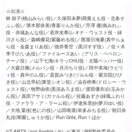
☆出演☆
林 鼓子(桃山みらい役)／久保田未夢(萌黄えも役・北条そ
ふぃ役)／厚木那奈美(青葉りんか役)／芹澤 優(南みれぃ
役・赤城あんな役)／若井友希(レオナ・ウェスト役・緑
川さら役)／森嶋優花(紫藤める役)／茜屋日海夏(真中らぁ
ら役・金森まりあ役)／徳井青空（黒川すず役）／佐々木
李子(だいあ役)／ファイルーズあい（アリス・ペペロン
チーノ役）／山下七海(キラッCHU役・太陽ペッパー役)
／大森日雅(メルパン役・月川ちり役)／田中美海(ラビリ
ィ役・真中のん役)／斎賀みつき(ソルル役・紫京院ひび
き役)／山北早紀(東堂シオン役) ／澁谷梓希(ドロシー・ウ
ェスト役)／牧野由依(黒須あろま役)／渡部優衣(白玉みか
ん役)／真田アサミ(ガァルル役)／佐藤あずさ(緑風ふわり
役・ファララ・ア・ラーム役)／伊達朱里紗(夢川ゆい役)
／大地 葉(虹色にの役)／山田唯菜(幸多みちる役)／朝日奈
丸佳(華園しゅうか役)／Run Girls, Run！ほか
©T-ARTS / syn Sophia / テレビ東京 / IPP製作委員会