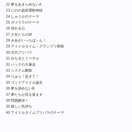
22 夢をあきらめないA
23 にのの超絶運動神経
24 しゅうかのテーマ
25 ガァララのテーマ
26 揺れる心
27 少女たちの絆
28 みあがいっちば～ん！
29 アイドルタイム・グランプリ開催
30 古代プリパラ
31 みちるとミーチル
32 パックの大暴走
33 システム解除
34 らぁら！起きて！
35 ゴッドアイドル誕生
36 夢を諦めないB
37 夢たちが目を覚ます
38 問題解決！
39 嬉しい気持ち
40 アイドルタイムプリパラのテーマ