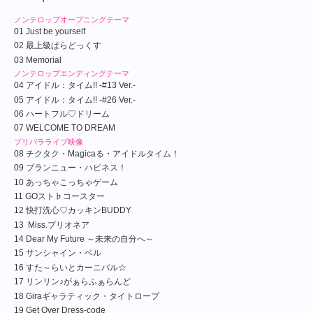
ノンテロップオープニングテーマ
01 Just be yourself
02 最上級ぱらどっくす
03 Memorial
ノンテロップエンディングテーマ
04 アイドル：タイム!! -#13 Ver.-
05 アイドル：タイム!! -#26 Ver.-
06 ハートフル♡ドリーム
07 WELCOME TO DREAM
プリパラライブ映像
08 チクタク・Magicaる・アイドルタイム！
09 ブランニュー・ハピネス！
10 あっちゃこっちゃゲーム
11 GOスト♭コースター
12 快打洗心♡カッキンBUDDY
13 Miss.プリオネア
14 Dear My Future ～未来の自分へ～
15 サンシャイン・ベル
16 すた～らいとカーニバル☆
17 リンリン♪がぁらふぁらんど
18 Giraギャラティック・タイトロープ
19 Get Over Dress-code