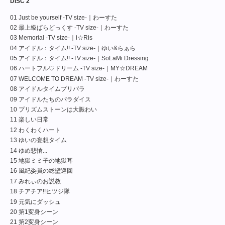
DISC 2
01 Just be yourself -TV size-｜わーすた
02 最上級ぱらどっくす -TV size-｜わーすた
03 Memorial -TV size-｜i☆Ris
04 アイドル：タイム!! -TV size-｜ゆい&らぁら
05 アイドル：タイム!! -TV size-｜SoLaMi Dressing
06 ハートフル♡ドリーム -TV size-｜MY☆DREAM
07 WELCOME TO DREAM -TV size-｜わーすた
08 アイドルタイムプリパラ
09 アイドルたちのパラダイス
10 プリズムストーンは⼤賑わい
11 楽しい日常
12 わくわくハート
13 ゆいの妄想タイム
14 ゆめ悲愴...
15 地獄ミミ子の地獄耳
16 風紀委員の総壁巡回
17 みれぃのお説教
18 チアチア!!ヒツジ隊
19 元気にダッシュ
20 第1変身シーン
21 第2変身シーン