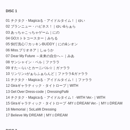
DISC 1
01 チクタク・Magicaる・アイドルタイム！｜ゆい
02 ブランニュー・ハピネス！｜ゆい&らぁら
03 あっちゃこっちゃゲーム｜にの
04 GOスト♭コースター｜みちる
05 快打洗心♡カッキンBUDDY｜にの&シオン
06 Miss.プリオネア｜しゅうか
07 Dear My Future ～未来の自分へ～｜みあ
08 サンシャイン・ベル｜ファララ
09 すた～らいとカーニバル☆｜ガァララ
10 リンリン♪がぁらふぁらんど｜ファララ&ガァララ
11 チクタク・Magicaる・アイドルタイム！｜ファララ
12 Giraギャラティック・タイトロープ｜WITH
13 Get Over Dress-code｜DressingPafé
14 チクタク・Magicaる・アイドルタイム！ -WITH Ver.-｜WITH
15 Giraギャラティック・タイトロープ -MY☆DREAM Ver.-｜MY☆DREAM
16 Memorial｜SoLaMi Dressing
17 Believe My DREAM!｜MY☆DREAM