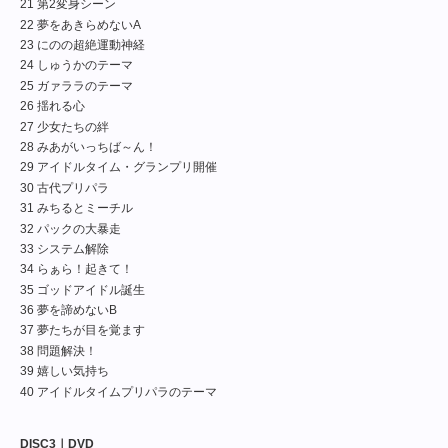
21 第2変身シーン
22 夢をあきらめないA
23 にのの超絶運動神経
24 しゅうかのテーマ
25 ガァララのテーマ
26 揺れる心
27 少女たちの絆
28 みあがいっちば～ん！
29 アイドルタイム・グランプリ開催
30 古代プリパラ
31 みちるとミーチル
32 パックの大暴走
33 システム解除
34 らぁら！起きて！
35 ゴッドアイドル誕生
36 夢を諦めないB
37 夢たちが目を覚ます
38 問題解決！
39 嬉しい気持ち
40 アイドルタイムプリパラのテーマ
DISC3｜DVD