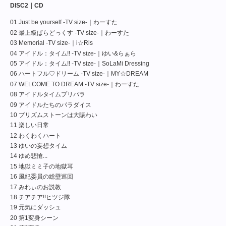
DISC2｜CD
01 Just be yourself -TV size-｜わーすた
02 最上級ぱらどっくす -TV size-｜わーすた
03 Memorial -TV size-｜i☆Ris
04 アイドル：タイム!! -TV size-｜ゆい&らぁら
05 アイドル：タイム!! -TV size-｜SoLaMi Dressing
06 ハートフル♡ドリーム -TV size-｜MY☆DREAM
07 WELCOME TO DREAM -TV size-｜わーすた
08 アイドルタイムプリパラ
09 アイドルたちのパラダイス
10 プリズムストーンは⼤賑わい
11 楽しい日常
12 わくわくハート
13 ゆいの妄想タイム
14 ゆめ悲愴...
15 地獄ミミ子の地獄耳
16 風紀委員の総壁巡回
17 みれぃのお説教
18 チアチア!!ヒツジ隊
19 元気にダッシュ
20 第1変身シーン