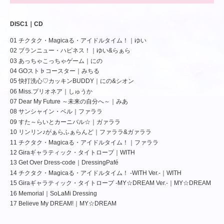
DISC1｜CD
01 チクタク・Magicaる・アイドルタイム！｜ゆい
02 ブランニュー・ハピネス！｜ゆい&らぁら
03 あっちゃこっちゃゲーム｜にの
04 GOスト♭コースター｜みちる
05 快打洗心♡カッキンBUDDY｜にの&シオン
06 Miss.プリオネア｜しゅうか
07 Dear My Future ～未来の自分へ～｜みあ
08 サンシャイン・ベル｜ファララ
09 すた～らいとカーニバル☆｜ガァララ
10 リンリン♪がぁらふぁらんど｜ファララ&ガァララ
11 チクタク・Magicaる・アイドルタイム！｜ファララ
12 Giraギャラティック・タイトロープ｜WITH
13 Get Over Dress-code｜DressingPafé
14 チクタク・Magicaる・アイドルタイム！ -WITH Ver.-｜WITH
15 Giraギャラティック・タイトロープ -MY☆DREAM Ver.-｜MY☆DREAM
16 Memorial｜SoLaMi Dressing
17 Believe My DREAM!｜MY☆DREAM