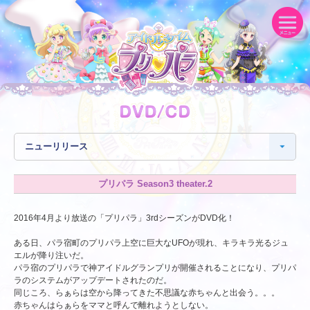
プリパラ Season3 theater.2
2016年4月より放送の「プリパラ」3rdシーズンがDVD化！
ある日、パラ宿町のプリパラ上空に巨大なUFOが現れ、キラキラ光るジュ
エルが降り注いだ。
パラ宿のプリパラで神アイドルグランプリが開催されることになり、プリパ
ラのシステムがアップデートされたのだ。
同じころ、らぁらは空から降ってきた不思議な赤ちゃんと出会う。。。
赤ちゃんはらぁらをママと呼んで離れようとしない。