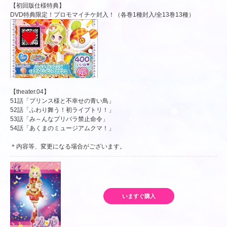
【初回版仕様特典】
DVD特典限定！プロモマイチケ封入！（各巻1種封入/全13巻13種）
【theater.04】
51話「プリンス様と不幸せの青い鳥」
52話「ふわり舞う！初ライブトリ！」
53話「み～んなプリパラ禁止命令」
54話「あくまのミュージアムクマ！」
＊内容等、変更になる場合がございます。
いますぐ購入