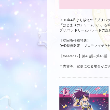
2015年4月より放送の「プリパラ
「はじまりのチャームベル」を
プリパラ ドリームパレードの
【初回版仕様特典】
DVD特典限定！プロモマイチケ封
【theater.12】第45話～第48話
＊内容等、変更になる場合がご