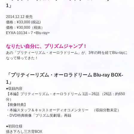
1」
2014.12.12 発売
価格：¥33,000 (税込)
価格：¥30,000（税抜）
EYXA-10134～7 <Blu-ray>
なりたい自分に、プリズムジャンプ！
あの「プリティーリズム・オーロラドリーム」が、3年の時を経てBlu-rayに
なって帰ってきた！
「プリティーリズム・オーロラドリーム Blu-ray BOX-
1」
●収録内容
【本編】プリティーリズム・オーロラドリーム 1話～26話 （26話：約650
分）
【映像特典】
・本編スタッフ＆キャストオーディオコメンタリー （収録分数未定）
・DVD特典映像「プリズム笑劇場」再録
●初回仕様
描き下ろし三方背BOX