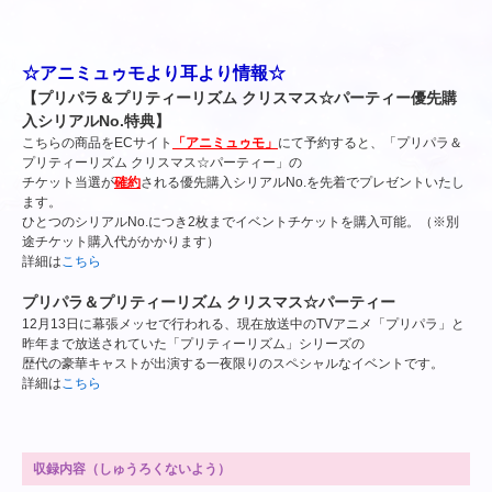
☆アニミュゥモより耳より情報☆
【プリパラ＆プリティーリズム クリスマス☆パーティー優先購
入シリアルNo.特典】
こちらの商品をECサイト
「アニミュゥモ」
にて予約すると、「プリパラ＆
プリティーリズム クリスマス☆パーティー」の
チケット当選が
確約
される優先購入シリアルNo.を先着でプレゼントいたし
ます。
ひとつのシリアルNo.につき2枚までイベントチケットを購入可能。（※別
途チケット購入代がかかります）
詳細は
こちら
プリパラ＆プリティーリズム クリスマス☆パーティー
12月13日に幕張メッセで行われる、現在放送中のTVアニメ「プリパラ」と
昨年まで放送されていた「プリティーリズム」シリーズの
歴代の豪華キャストが出演する一夜限りのスペシャルなイベントです。
詳細は
こちら
収録内容（しゅうろくないよう）