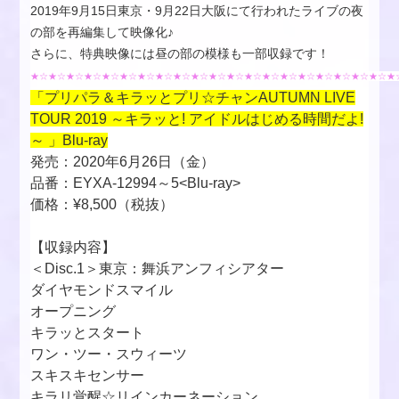
2019年9月15日東京・9月22日大阪にて行われたライブの夜
の部を再編集して映像化♪
さらに、特典映像には昼の部の模様も一部収録です！
★☆★☆★☆★☆★☆★☆★☆★☆★☆★☆★☆★☆★☆★☆★☆★☆★
☆★☆★☆★☆★
「プリパラ＆キラッとプリ☆チャンAUTUMN LIVE
TOUR 2019 ～キラッと! アイドルはじめる時間だよ!
～ 」Blu-ray
発売：2020年6月26日（金）
品番：EYXA-12994～5
<Blu-ray>
価格：¥8,500（税抜）
【収録内容】
＜Disc.1＞東京：舞浜アンフィシアター
ダイヤモンドスマイル
オープニング
キラッとスタート
ワン・ツー・スウィーツ
スキスキセンサー
キラリ覚醒☆リインカーネーション