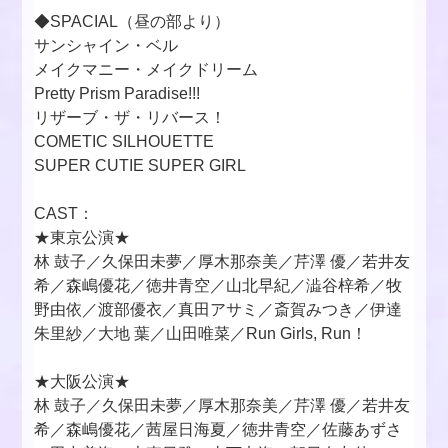
◆SPACIAL（昼の部より）
サンシャイン・ベル
メイクマニー・メイクドリーム
Pretty Prism Paradise!!!
リザーブ・ザ・リバース！
COMETIC SILHOUETTE
SUPER CUTIE SUPER GIRL
CAST：
★東京公演★
林 鼓子／久保田未夢／厚木那奈美／芹澤 優／若井友
希／森嶋優花／徳井青空／山北早紀／澁谷梓希／牧
野由依／渡部優衣／真田アサミ／斎賀みつき／伊達
朱里紗／大地 葉／山田唯菜／Run Girls, Run！
★大阪公演★
林 鼓子／久保田未夢／厚木那奈美／芹澤 優／若井友
希／森嶋優花／茜屋日海夏／徳井青空／佐藤あずさ