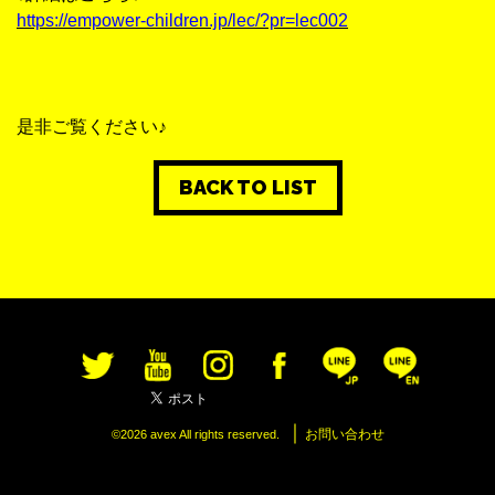
https://empower-children.jp/lec/?pr=lec002
是非ご覧ください♪
BACK TO LIST
｜
お問い合わせ
©2026 avex All rights reserved.