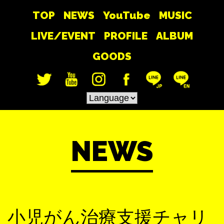
TOP
NEWS
YouTube
MUSIC
LIVE/EVENT
PROFILE
ALBUM
GOODS
NEWS
小児がん治療支援チャリ