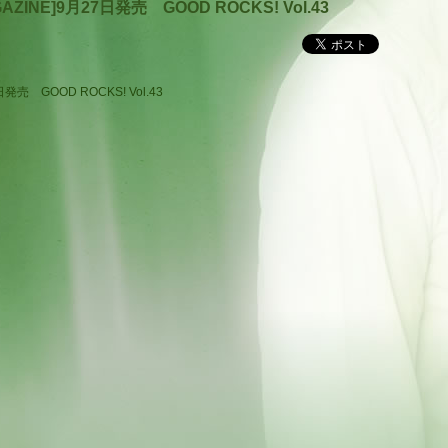
GAZINE]9月27日発売 GOOD ROCKS! Vol.43
発売 GOOD ROCKS! Vol.43