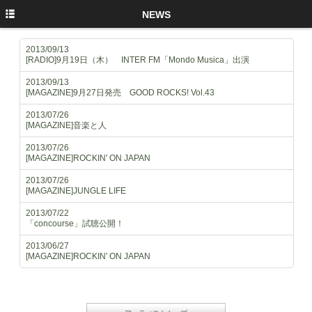
HOME
NEWS
NEWS
2013/09/13
[RADIO]9月19日（木） INTER FM「Mondo Musica」出演
LIVE
2013/09/13
[MAGAZINE]9月27日発売 GOOD ROCKS! Vol.43
PROFILE
2013/07/26
DISCOGRAPHY
[MAGAZINE]音楽と人
BLOG
2013/07/26
[MAGAZINE]ROCKIN' ON JAPAN
TWITTER
2013/07/26
[MAGAZINE]JUNGLE LIFE
FACEBOOK
2013/07/22
「concourse」試聴公開！
2013/06/27
[MAGAZINE]ROCKIN' ON JAPAN