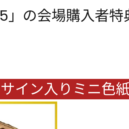
DAY'25」の会場購
筆サイン入りミニ色