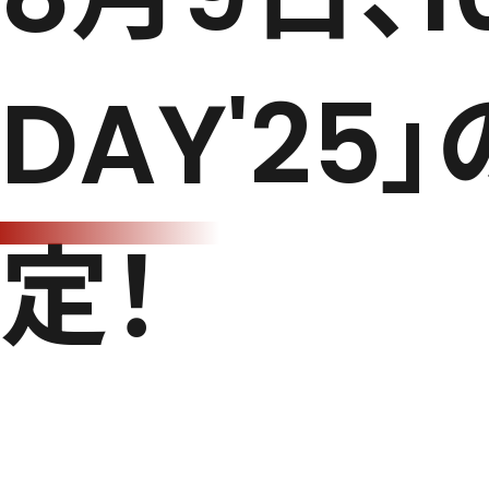
DAY'2
定！