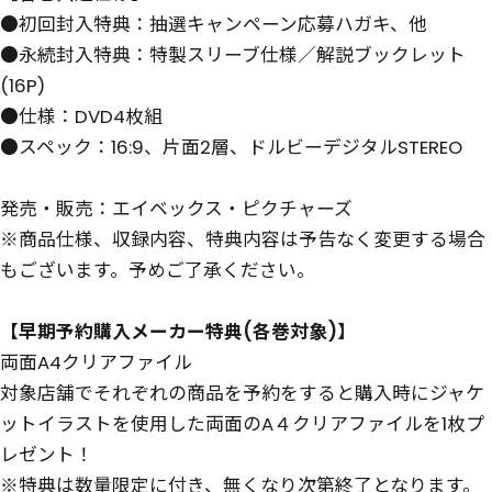
●初回封入特典：抽選キャンペーン応募ハガキ、他
●永続封入特典：特製スリーブ仕様／解説ブックレット
(16P)
●仕様：DVD4枚組
●スペック：16:9、片面2層、ドルビーデジタルSTEREO
発売・販売：エイベックス・ピクチャーズ
※商品仕様、収録内容、特典内容は予告なく変更する場合
もございます。予めご了承ください。
【早期予約購入メーカー特典(各巻対象)】
両面A4クリアファイル
対象店舗でそれぞれの商品を予約をすると購入時にジャケ
ットイラストを使用した両面のA４クリアファイルを1枚プ
レゼント！
※特典は数量限定に付き、無くなり次第終了となります。