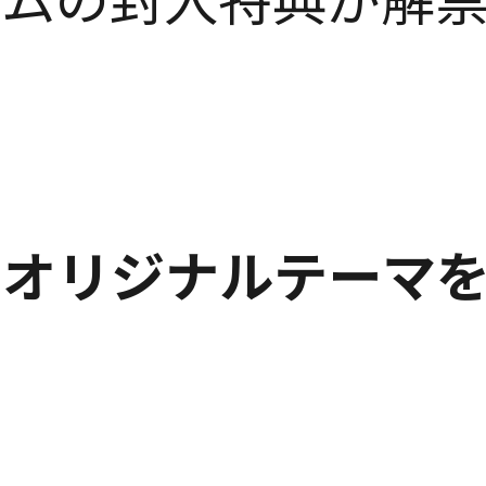
バムの封入特典が解
®4専用オリジナルテー
ド