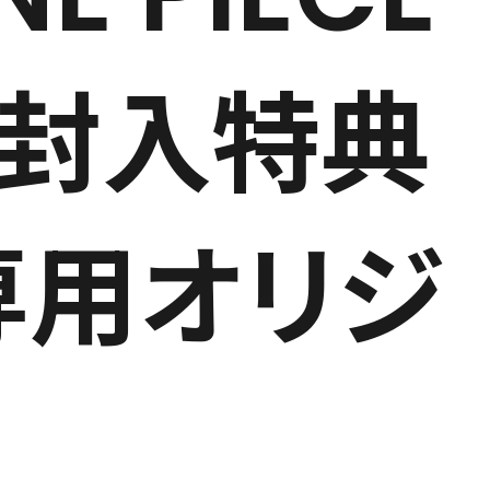
」の封入特典
®4専用オリジ