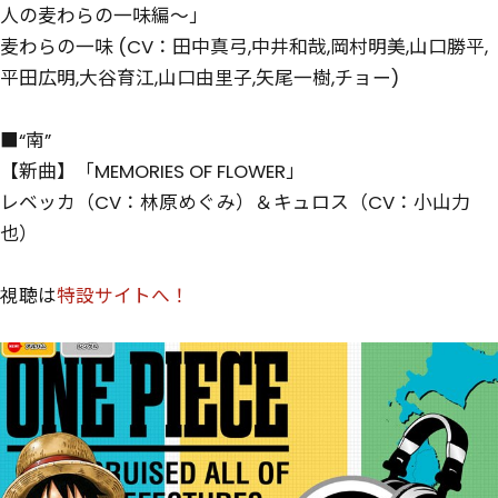
人の麦わらの一味編～」
麦わらの一味 (CV：田中真弓,中井和哉,岡村明美,山口勝平,
平田広明,大谷育江,山口由里子,矢尾一樹,チョー)
■“南”
【新曲】「MEMORIES OF FLOWER」
レベッカ（CV：林原めぐみ）＆キュロス（CV：小山力
也）
視聴は
特設サイトへ！