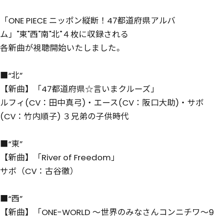
「ONE PIECE ニッポン縦断！47都道府県アルバ
ム」"東"西"南"北"４枚に収録される
各新曲が視聴開始いたしました。
■“北”
【新曲】「47都道府県☆言いまクルーズ」
ルフィ(CV：田中真弓)・エース(CV：阪口大助)・サボ
(CV：竹内順子) ３兄弟の子供時代
■“東”
【新曲】「River of Freedom」
サボ（CV：古谷徹）
■“西”
【新曲】「ONE-WORLD ～世界のみなさんコンニチワ～9