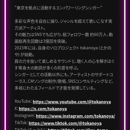
"東京を拠点に活動するエンパワーリングシンガー"
多彩な声色を自在に操り、ジャンルを超えて歌いこなす実
力派アーティスト。
その魅力はSNSでも広がり、総フォロワー数 約60万人、動
画総再生回数は3億回を突破。
2023年には、自身のソロプロジェクト tokanoya（とかの
や）が始動。
肩の力を抜いて楽しめるサウンドと、聴く人の心を解きほぐ
す等身大の歌詞が多くの共感を呼ぶ。
シンガーとしての活動以外にも、アーティストのサポートコ
ーラス、CMソングの制作/歌唱、SNSコンサルティングなど、
多岐にわたるフィールドで才能を発揮している。
YouTube：
https://www.youtube.com/@tokanoya
X：
https://x.com/tokanoya
Instagram：
https://www.instagram.com/tokanoya/
TikTok：
https://www.tiktok.com/@tokanoya
TikTok（るーとも）：