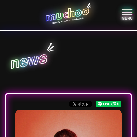
s
w
e
n