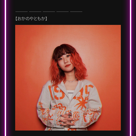
――― ――― ――― ――― ―――
【おかのやともか】