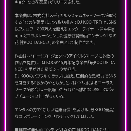
キョク！なの花薬局」がリリースされた。
本楽曲は、株式会社メディカルシステムネットワークが運営
する「なの花薬局」による取り組みでDJ KOO（TRF）と、SNS
総フォロワー800万人を超えるエンターテイナー・背中男gi
njiroとコラボレーションした健康啓発動画コンテンツ「なの
花 健KOO！DANCE！」の楽曲として制作された。
作曲は、ハロー！プロジェクトのアイドルグループに多数の
作品を提供し、DJ KOOの45周年記念楽曲「最KOO DE DA
NCE」を手がけた星部ショウが担当。
DJ KOOのパワフルなラップに加え、圧倒的な歌唱力でSNS
を席巻する『おかのやともか』と、『はつみ』によるコーラス
ワークが融合し、一度聴いたら耳から離れない極上のポッ
プチューンに仕上がっている。
エンタメの力で“新しい健康習慣”を届ける、最KOO（最高）
なコラボレーションをぜひチェックしてほしい。
■健康啓発動画コンテンツ「なの花 健KOO！DANCE！」