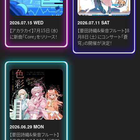
2026.07.15 WED
2026.07.11 SAT
【アカラカイ】7月15日（水）
【要田詩織&柴音フルート】8
に新曲「Core」をリリース！
月8日（土）にコンサート「蒼
穹」の開催が決定！
2026.06.29 MON
【要田詩織&柴音フルート】