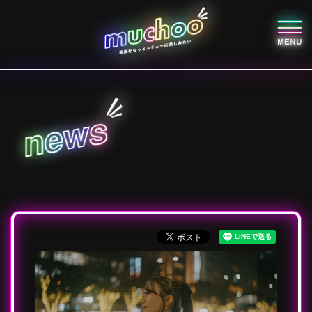
s
w
e
n