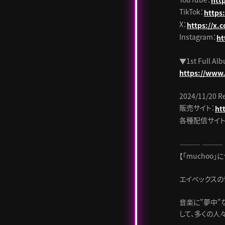
htt
TikTok：
https
X：
https://x.
Instagram：
ht
▼1st Full A
https://www
2024/11/20 R
販売サイト：
ht
各種配信サイト
――― ―――
【「muchoo」
エイベックスの
音楽に"夢中"
して、多くの人