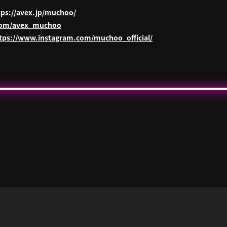
tps://avex.jp/muchoo/
.com/avex_muchoo
tps://www.instagram.com/muchoo_official/