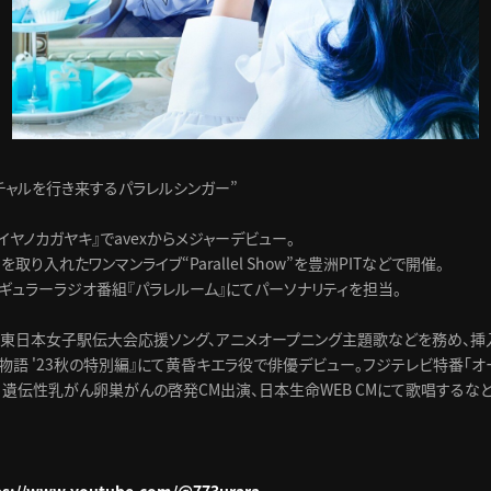
チャルを行き来するパラレルシンガー”
ダイヤノカガヤキ』でavexからメジャーデビュー。
取り入れたワンマンライブ“Parallel Show”を豊洲PITなどで開催。
ギュラーラジオ番組『パラレルーム』にてパーソナリティを担当。
回東日本女子駅伝大会応援ソング、アニメオープニング主題歌などを務め、挿
物語 '23秋の特別編』にて黄昏キエラ役で俳優デビュー。フジテレビ特番「
、遺伝性乳がん卵巣がんの啓発CM出演、日本生命WEB CMにて歌唱するな