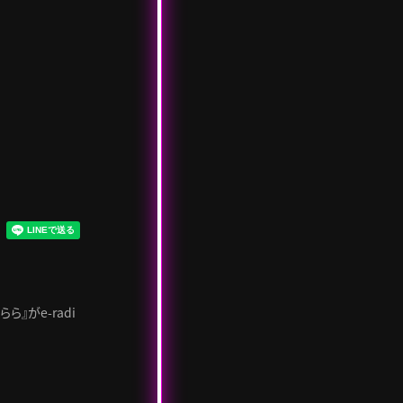
！
』がe-radi