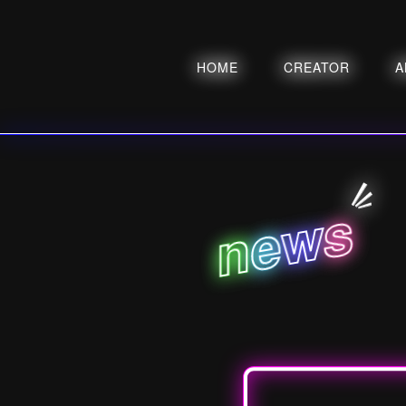
HOME
CREATOR
A
s
w
e
n