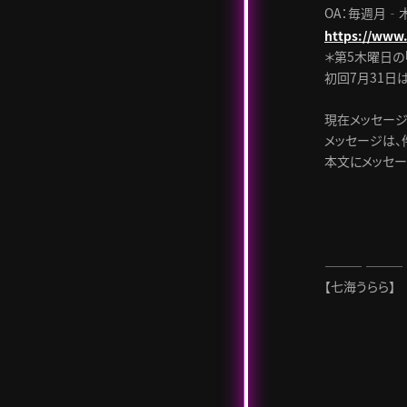
OA：毎週月‐木曜
https://www.
＊第5木曜日の
初回7月31日
現在メッセージ
メッセージは、
本文にメッセージ
――― ―――
【七海うらら】