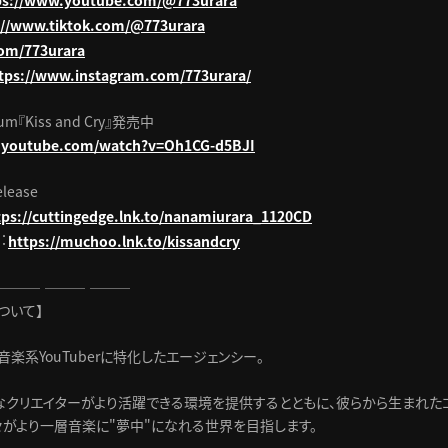
ps://www.youtube.com/@773urara
://www.tiktok.com/@773urara
com/773urara
tps://www.instagram.com/773urara/
lbum『Kiss and Cry』発売中
.youtube.com/watch?v=Oh1CG-d5BJI
elease
tps://cuttingedge.lnk.to/nanamiurara_1120CD
：
https://muchoo.lnk.to/kissandcry
 ――― ――― ―――
について】
音楽系YouTuberに特化したエージェンシー。
なクリエイターがより活躍できる環境を提供するとともに、彼らから生まれた
々がより一層音楽に"夢中"になれる世界を目指します。