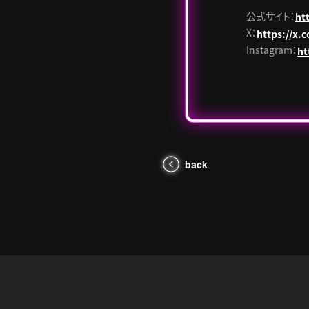
公式サイト：
ht
X：
https://x
Instagram：
ht
back