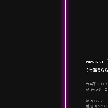
2025.07.21
【七海うらら
音楽系クリエイタ
o「キャッチ！
局：e-radio
番組：キャッチ！