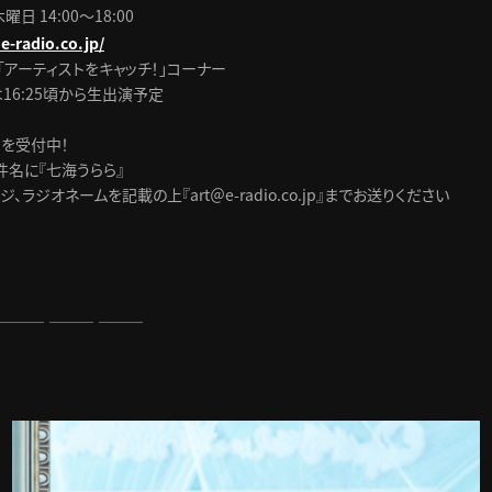
日 14:00～18:00
e-radio.co.jp/
「アーティストをキャッチ！」コーナー
は16:25頃から生出演予定
を受付中！
件名に『七海うらら』
、ラジオネームを記載の上『art＠e-radio.co.jp』までお送りください
 ――― ――― ―――