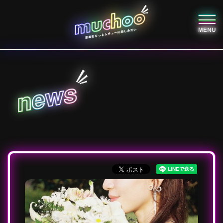
s
w
e
n