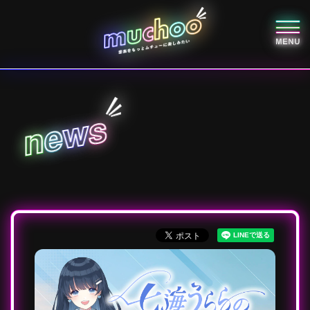
s
w
e
n