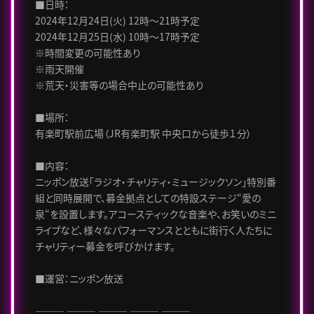
■日時：
2024年12月24日(火) 12時～21時予定
2024年12月25日(水) 10時～17時予定
※時間変更の可能性あり
※雨天開催
※荒天・災害等の場合中止の可能性あり
■場所：
有楽町駅前広場（JR有楽町駅 中央口から徒歩１分）
■内容：
ニッポン放送「ラジオ・チャリティ・ミュージックソン」特別番
組と同時展開で、募金拠点としての特設ステージ“愛の
泉“を設置します。アコースティックな音楽や、お笑いのミニ
ライブなど、様々なパフォーマンスとともに街行く人たちに
チャリティー募金を呼びかけます。
■運営：ニッポン放送
――― ――― ――― ――― ―――