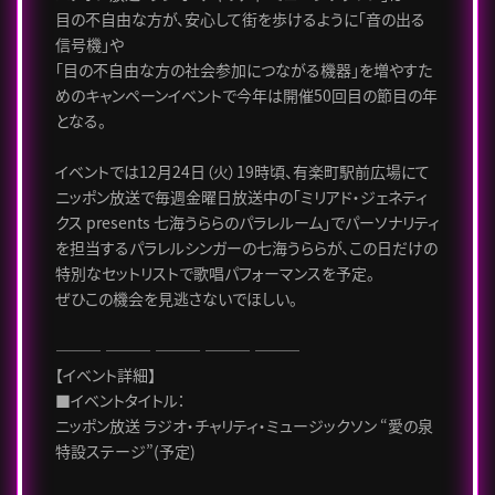
目の不自由な方が、安心して街を歩けるように「音の出る
信号機」や
「目の不自由な方の社会参加につながる機器」を増やすた
めのキャンペーンイベントで今年は開催50回目の節目の年
となる。
イベントでは12月24日（火）19時頃、有楽町駅前広場にて
ニッポン放送で毎週金曜日放送中の「ミリアド・ジェネティ
クス presents 七海うららのパラレルーム」でパーソナリティ
を担当するパラレルシンガーの七海うららが、この日だけの
特別なセットリストで歌唱パフォーマンスを予定。
ぜひこの機会を見逃さないでほしい。
――― ――― ――― ――― ―――
【イベント詳細】
■イベントタイトル：
ニッポン放送 ラジオ・チャリティ・ミュージックソン “愛の泉
特設ステージ”(予定)