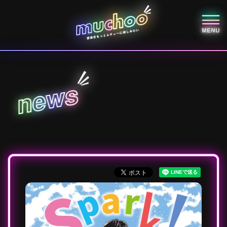
s
w
e
n