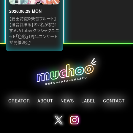
2026.06.29 MON
【要田詩織&柴音フルート】
【澄音緒まる】の2名が参加
する、VTuberクラシックユニ
ット「色彩」1周年コンサート
が開催決定！
CREATOR
ABOUT
NEWS
LABEL
CONTACT