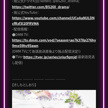
・局公式ドラマX(旧Twitter)：@BS260_drama(
)
https://twitter.com/BS260_drama
・局公式YouTube：
https://www.youtube.com/channel/UCoAaNULDN
cfRzf3I20FRVMA
・配信情報：
●DMM TV:
https://tv.dmm.com/vod/?season=ao7k378p276hy
9mo59hv95awn
(DMM TVにて各話放送直後より独占配信決定!)
●TVer:
(最新話見逃
https://tver.jp/series/sriurfqmjd
し配信)
――― ――― ――― ――― ―――
【きしもとしおり】