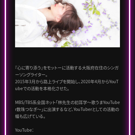
『心に寄り添う』をモットーに活動する大阪府在住のシンガ
ーソングライター。
2015年3月から路上ライブを開始し、2020年4月からYouT
ubeでの活動を本格化させた。
MBS/TBS系全国ネット「林先生の初耳学～歌うまYouTube
r数珠つなぎ～」に出演するなど、YouTuberとしての活動の
幅も広げている。
YouTube：