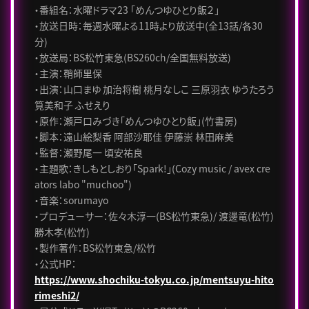
・番組名：水曜ドラマ23 「めんつゆひとり飯２」
・放送日時：毎週水曜よる11時より放送中(全13話/各30
分)
・放送局：BS松竹東急(BS260ch/全国無料放送)
・主演：鞘師里保
・出演：山口まゆ 加治将樹 桃月なしこ 三原羽衣 ゆうたろう
筧美和子 ふせえり
・原作：瀬戸口みづき「めんつゆひとり飯」(竹書房)
・脚本：遠山絵梨香 阿部沙耶佳 伊藤崇 林田麻美
・監督：瀬野尾一 頃安祐良
・主題歌：きしもとしおり「Spark!」(Cozy music / avex cre
ators labo "muchoo")
・音楽：sorumayo
・プロデューサー：佐々木淳一(BS松竹東急)/ 渡邊竜(松竹)
勝木孝(松竹)
・製作著作：BS松竹東急/松竹
・公式HP：
https://www.shochiku-tokyu.co.jp/mentsuyu-hito
rimeshi2/