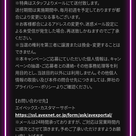
※特典はスタッフよりメールにて送付致します。
送付期間は実施期間中、毎月初週を予定しておりますが都
合により変更になる事もございます。
※お客様都合によるアドレスの変更や、迷惑メール設定に
よる未受信が発生した場合、再送致しかねますのでご了承
ください。
※当選の権利を第三者に譲渡または換金・変更することは
できません。
※本キャンペーンご応募にていただいた個人情報は、キャン
ペーンの抽選・ご応募者との連絡・その他事務処理等を利
用目的とし、当該目的以外には利用しません。その他個人
情報の取扱い及び本件の問合せ先につきましては、弊社の
プライバシー・ポリシーよりご確認ください。
【お問い合わせ先】
エイベックス・カスタマーサポート
https://ssl.avexnet.or.jp/form/ask/avexportal/
※メールは24時間承っておりますが、 ご対応は営業時間内
に順次とさせて頂きます。予めご了承いただけますようお願
い申し上げます。