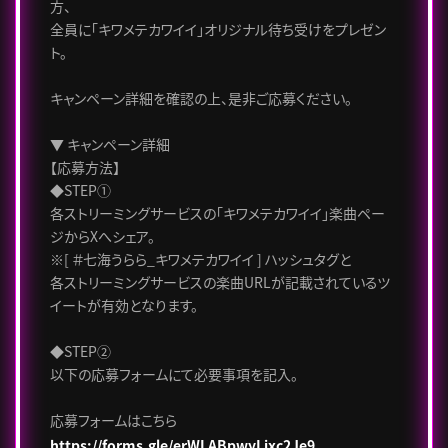
方、
全員に「キワメテカワイイ」オリジナル待ち受けをプレゼン
ト。
キャンペーン詳細を確認の上、是非ご応募ください。
▼ キャンペーン詳細
【応募方法】
◆STEP①
各ストリーミングサービスの「キワメテカワイイ」楽曲ペー
ジからXへシェア。
※[ ＃七海うらら_キワメテカワイイ ] ハッシュタグと
各ストリーミングサービスの楽曲URLが記載されているツ
イートが有効となります。
◆STEP②
以下の応募フォームにて必要事項を記入。
応募フォームはこちら
https://forms.gle/erWLABpwyLixc2Je9