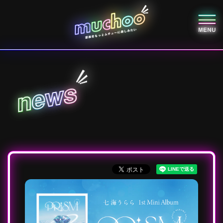
s
w
e
n