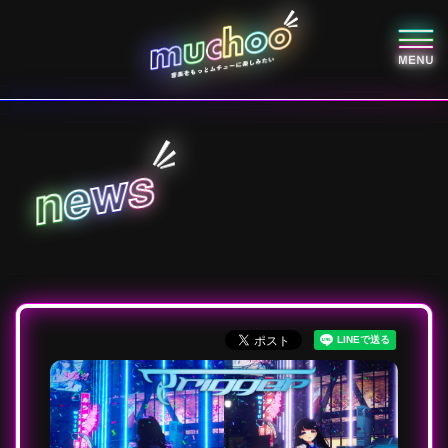
s
w
e
n