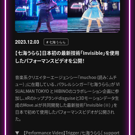
2023.12.03
# 七海うらら
【七海うらら】日本初の最新技術「Invisible」を使用
したパフォーマンスビデオを公開！
音楽系クリエイターエージェンシー『muchoo（読み：ムチ
ュー）』に在籍している、パラレルシンガー『七海うらら』が VI
SUALMAN TOKYO と HIBINOのコラボレーション企画に参
加し、xRのトップブランドdisguiseと3Dモーションデータ生
成のMove.aiが共同開発した最新技術「Invisible（※）」を
日本で初めて使用したパフォーマンスビデオが公開され
た。
▼ 【Performance Video】Trigger /七海うらら［ support