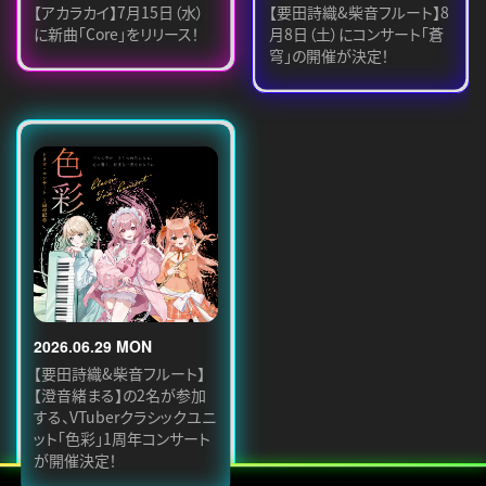
【アカラカイ】7月15日（水）
【要田詩織&柴音フルート】8
に新曲「Core」をリリース！
月8日（土）にコンサート「蒼
穹」の開催が決定！
2026.06.29 MON
【要田詩織&柴音フルート】
【澄音緒まる】の2名が参加
する、VTuberクラシックユニ
ット「色彩」1周年コンサート
が開催決定！