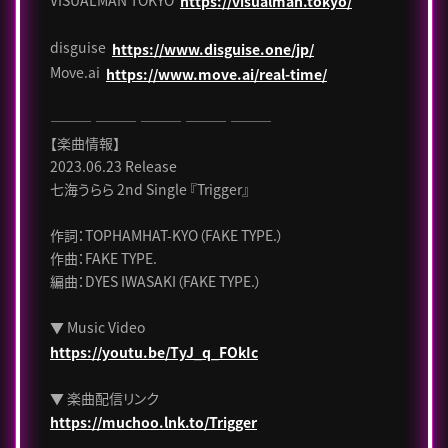
https://visualman.tokyo/
disguise
https://www.disguise.one/jp/
Move.ai
https://www.move.ai/real-time/
――― ――― ――― ――― ―――
【楽曲情報】
2023.06.23 Release
七海うらら 2nd Single 『Trigger』
作詞：TOPHAMHAT-KYO（FAKE TYPE.）
作曲：FAKE TYPE.
編曲：DYES IWASAKI（FAKE TYPE.）
▼
Music Video
https://youtu.be/TyJ_q_FOkIc
▼ 楽曲配信リンク
https://muchoo.lnk.to/Trigger