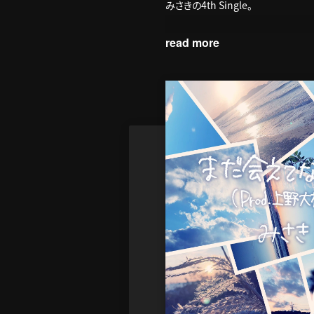
みさきの4th Single。
プロデューサーには『上野大樹』、ア
read more
今作のMVには、TikTokやInst