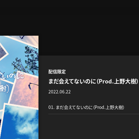
レンジャーには『深根』を招き、今までの『みさき』には無かった新しい一面を
agramで人気の『みとゆな』が主演を務め、楽曲の世界観をしっかりと演じ、華を添
配信限定
まだ会えてないのに（Prod.上野大樹）
2022.06.22
01. まだ会えてないのに（Prod.上野大樹）