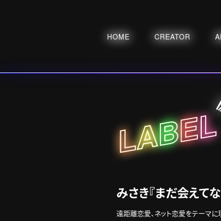
HOME
CREATOR
A
L
E
B
A
L
みさき『まだ会えてない
遠距離恋愛、ネット恋愛をテーマに