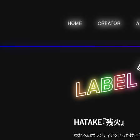
HOME
CREATOR
A
L
E
B
A
L
HATAKE『残火』
東北へのボランティアをきっかけに