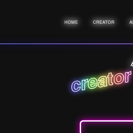
HOME
CREATOR
A
r
o
t
a
e
r
c