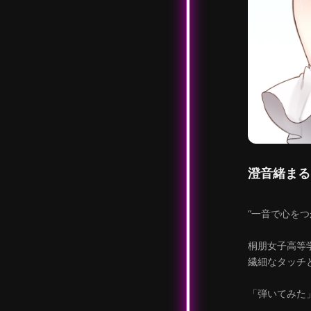
澄音緒まる
“一音で心を
桐朋女子高等
繊細なタッチ
「弾いてみた