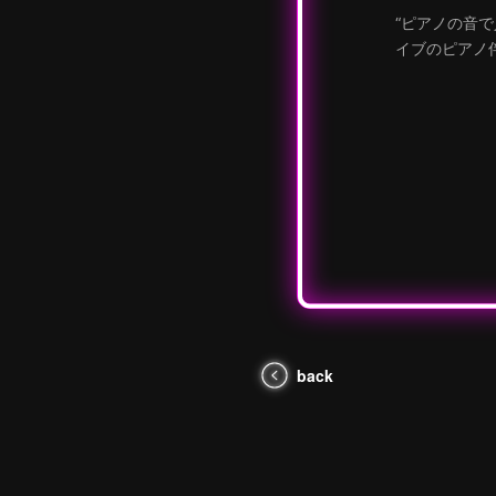
“ピアノの音
イブのピアノ
back