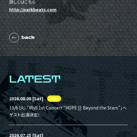
詳しくはこちら
http://parkbeats.com
back
LATEST
2026.08.08
[Sat]
NEW
10/6（火）「IRyS 1st Concert “HOPE ||: Beyond the Stars”」へ
ゲスト出演決定！
2026.07.25
[Sat]