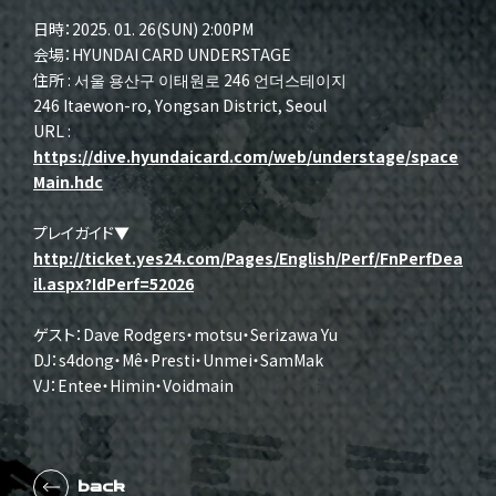
日時：2025. 01. 26(SUN) 2:00PM
会場：HYUNDAI CARD UNDERSTAGE
住所 : 서울 용산구 이태원로 246 언더스테이지
246 Itaewon-ro, Yongsan District, Seoul
URL :
https://dive.hyundaicard.com/web/understage/space
Main.hdc
プレイガイド▼
http://ticket.yes24.com/Pages/English/Perf/FnPerfDea
il.aspx?IdPerf=52026
ゲスト：Dave Rodgers・motsu・Serizawa Yu
DJ：s4dong・Mê・Presti・Unmei・SamMak
VJ：Entee・Himin・Voidmain
back