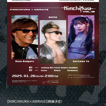
【KIMCHIKURA×ANIRAVE】開催決定！