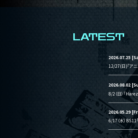
LATEST
2026.07.25
[S
12/27(日)「
2026.08.02
[S
8/2（日）「Hare
2026.05.29
[Fr
6/17（水）BS1