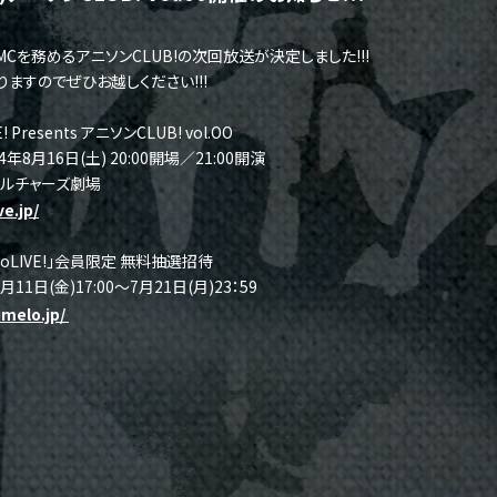
ンMCを務めるアニソンCLUB!の次回放送が決定しました!!!
ますのでぜひお越しください!!!
! Presents アニソンCLUB! vol.OO
4年8月16日(土) 20:00開場／21:00開演
Aカルチャーズ劇場
ve.jp/
eloLIVE!」会員限定 無料抽選招待
月11日(金)17:00～7月21日(月)23：59
nimelo.jp/