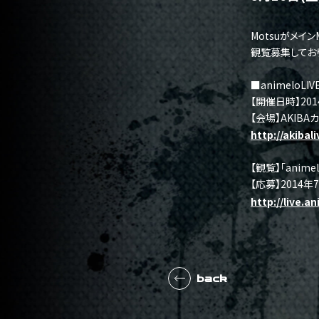
Motsuがメイ
観覧募集しており
■animeloLIVE
【開催日時】201
【会場】AKIB
http://akibali
【観覧】「anim
【応募】2014年7
http://live.a
back