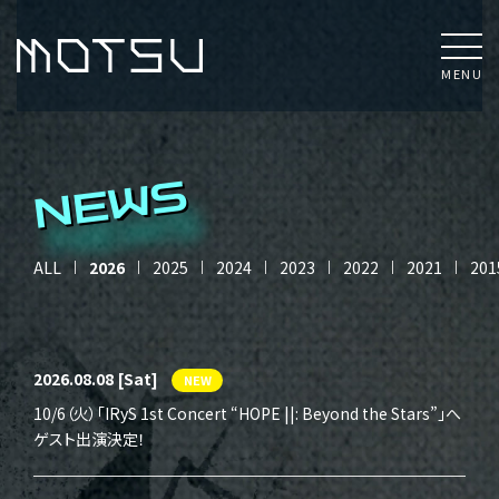
MENU
NEWS
ALL
2026
2025
2024
2023
2022
2021
201
2026.08.08
[Sat]
NEW
10/6（火）「IRyS 1st Concert “HOPE ||: Beyond the Stars”」へ
ゲスト出演決定！