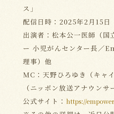
ス」
配信日時：2025年2月15
出演者：松本公一医師（国
ー 小児がんセンター長／Empo
理事）他
MC：天野ひろゆき（キャ
（ニッポン放送アナウンサ
公式サイト：
https://empower