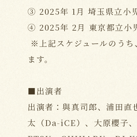
③ 2025年 1月 埼玉県立
④ 2025年 2月 東京都
※上記スケジュールのうち
ます。
■出演者
出演者：與真司郎、浦田直
太（Da-iCE）、大原櫻子