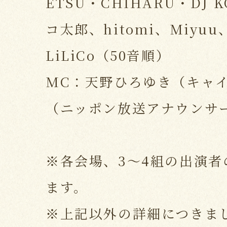
ETSU・CHIHARU・DJ K
コ太郎、hitomi、Miyuu
LiLiCo（50音順）
MC：天野ひろゆき（キャイ
（ニッポン放送アナウンサ
※各会場、3～4組の出演
ます。
※上記以外の詳細につきま