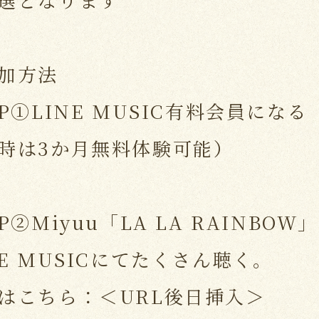
加方法
EP①LINE MUSIC有料会員にな
時は3か月無料体験可能）
EP②Miyuu「LA LA RAINBO
NE MUSICにてたくさん聴く。
はこちら：＜URL後日挿入＞