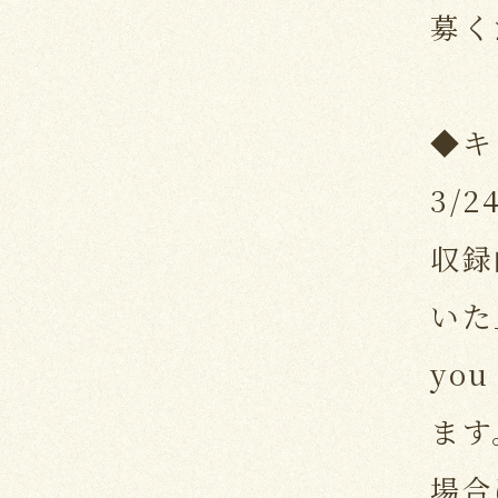
募く
◆キ
3/2
収録
いた
yo
ます
場合