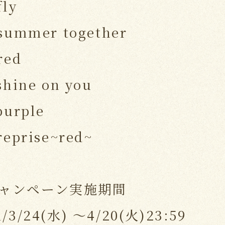
fly
 summer together
red
 shine on you
purple
 reprise~red~
ャンペーン実施期間
1/3/24(水) ～4/20(火)23:59