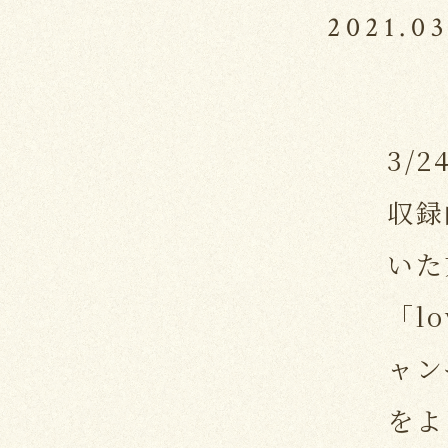
2021.03
3/2
収録
いた
「l
ャン
をよ