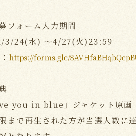
募フォーム入力期間
1/3/24(水) ～4/27(火)23:59
L：
https://forms.gle/8AVHfaBHqbQep
典
ve you in blue」ジャケット原画
限まで再生された方が当選人数に
選となります