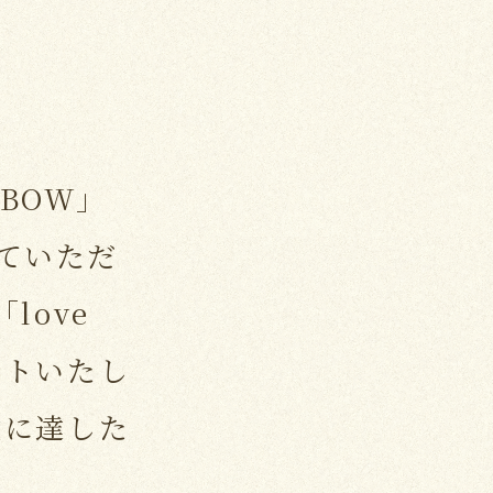
NBOW」
いていただ
love
ゼントいたし
数に達した