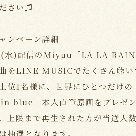
ださい♫
ャンペーン詳細
4(水)配信のMiyuu「LA LA RAI
曲をLINE MUSICでたくさん聴
上位1名様に、世界にひとつだけの「
u in blue」本人直筆原画をプレ
。上限まで再生された方が当選人
は抽選となります。