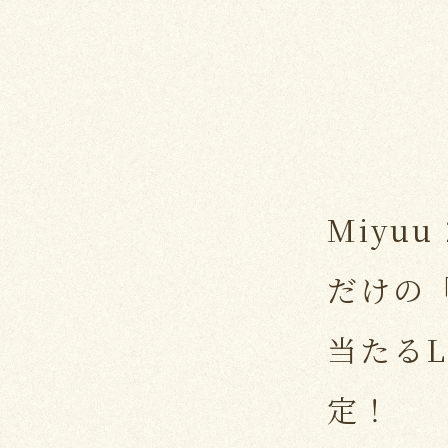
Miyuu
だけの「l
当たるL
定！