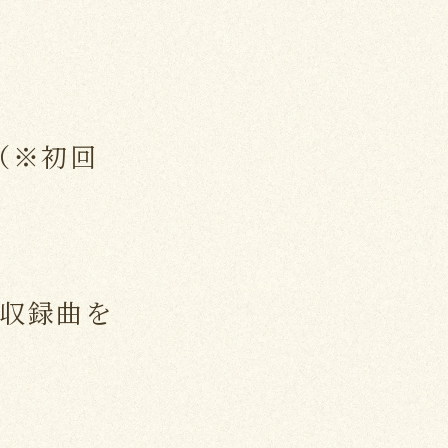
る（※初回
W」収録曲を