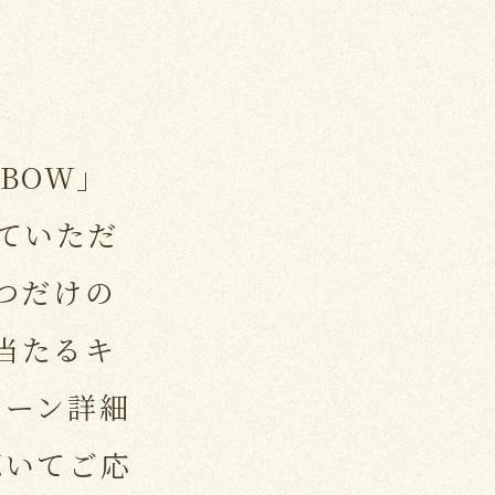
NBOW」
いていただ
つだけの
が当たるキ
ペーン詳細
聴いてご応