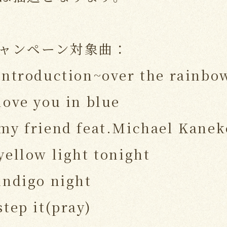
ャンペーン対象曲：
 introduction~over the rainbo
love you in blue
 my friend feat.Michael Kanek
yellow light tonight
indigo night
step it(pray)