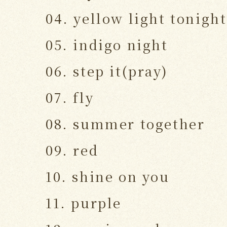
04. yellow light tonight
05. indigo night
06. step it(pray)
07. fly
08. summer together
09. red
10. shine on you
11. purple