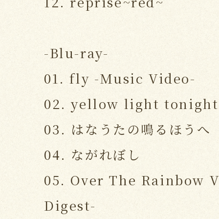
12. reprise~red~
-Blu-ray-
01. fly -Music Video-
02. yellow light tonigh
03. はなうたの鳴るほうへ
04. ながれぼし
05. Over The Rainbow V
Digest-