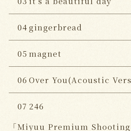
03
it's a beautiful day
04
gingerbread
05
magnet
06
Over You(Acoustic Vers
07
246
「Miyuu Premium Shooting